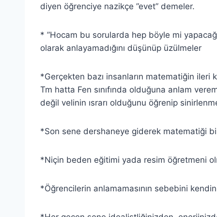
diyen öğrenciye nazikçe ”evet” demeler.
* ”Hocam bu sorularda hep böyle mi yapacağı
olarak anlayamadığını düşünüp üzülmeler
*Gerçekten bazı insanların matematiğin ileri 
Tm hatta Fen sınıfında olduğuna anlam verem
değil velinin ısrarı olduğunu öğrenip sinirlenme
*Son sene dershaneye giderek matematiği bir
*Niçin beden eğitimi yada resim öğretmeni o
*Öğrencilerin anlamamasının sebebini kendind
*Her geçen sene idealistliğinizden, enerjiniz