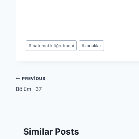
Post
#
matematik öğretmeni
#
zorluklar
Tags:
Yazı
PREVIOUS
Bölüm -37
gezinmesi
Similar Posts