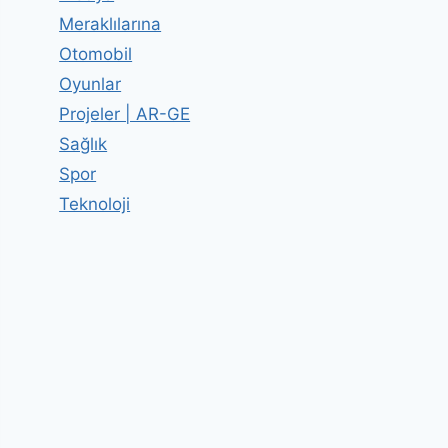
Meraklılarına
Otomobil
Oyunlar
Projeler | AR-GE
Sağlık
Spor
Teknoloji