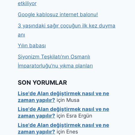
etkiliyor
Google kablosuz internet balonu!
3 yaşındaki sağır çoçuğun ilk kez duyma
anı
Yılın babası
Siyonizm Teşkilatı’nın Osmanlı
İmparatorluğu’nu yıkma planları
SON YORUMLAR
Lise'de Alan değiştirmek nasıl ve ne
zaman yapılır?
için
Musa
Lise'de Alan değiştirmek nasıl ve ne
zaman yapılır?
için
Esra Ergün
Lise'de Alan değiştirmek nasıl ve ne
zaman yapılır?
için
Enes