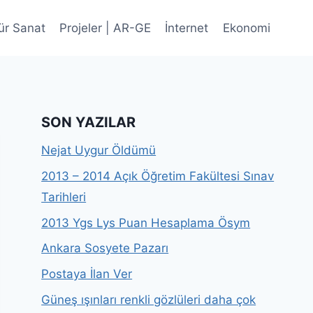
ür Sanat
Projeler | AR-GE
İnternet
Ekonomi
SON YAZILAR
Nejat Uygur Öldümü
2013 – 2014 Açık Öğretim Fakültesi Sınav
Tarihleri
2013 Ygs Lys Puan Hesaplama Ösym
Ankara Sosyete Pazarı
Postaya İlan Ver
Güneş ışınları renkli gözlüleri daha çok