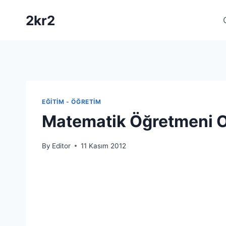
Skip
2kr2
to
content
EĞITIM - ÖĞRETIM
Matematik Öğretmeni 
By
Editor
11 Kasım 2012