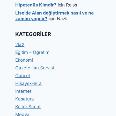
Hipotenüs Kimdir?
için
Reiss
Lise'de Alan değiştirmek nasıl ve ne
zaman yapılır?
için
Nazlı
KATEGORILER
2kr2
Eğitim – Öğretim
Ekonomi
Gazete İlan Servisi
Güncel
Hikaye-Fıkra
İnternet
Kasatura
Kültür Sanat
Medya