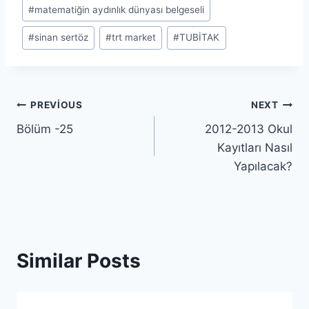
Post
#
matematiğin aydınlık dünyası belgeseli
Tags:
#
sinan sertöz
#
trt market
#
TUBİTAK
Yazı
PREVIOUS
NEXT
Bölüm -25
2012-2013 Okul
gezinmesi
Kayıtları Nasıl
Yapılacak?
Similar Posts