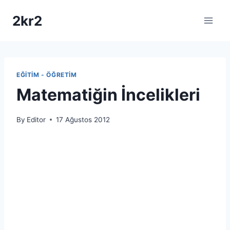
Skip
2kr2
to
content
EĞITIM - ÖĞRETIM
Matematiğin İncelikleri
By
Editor
17 Ağustos 2012