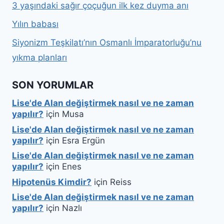
3 yaşındaki sağır çoçuğun ilk kez duyma anı
Yılın babası
Siyonizm Teşkilatı’nın Osmanlı İmparatorluğu’nu
yıkma planları
SON YORUMLAR
Lise'de Alan değiştirmek nasıl ve ne zaman
yapılır?
için
Musa
Lise'de Alan değiştirmek nasıl ve ne zaman
yapılır?
için
Esra Ergün
Lise'de Alan değiştirmek nasıl ve ne zaman
yapılır?
için
Enes
Hipotenüs Kimdir?
için
Reiss
Lise'de Alan değiştirmek nasıl ve ne zaman
yapılır?
için
Nazlı