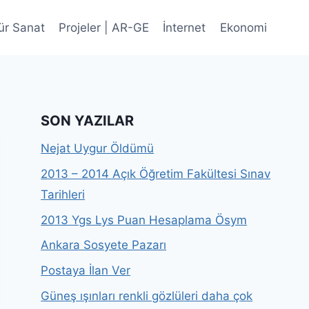
ür Sanat
Projeler | AR-GE
İnternet
Ekonomi
SON YAZILAR
Nejat Uygur Öldümü
2013 – 2014 Açık Öğretim Fakültesi Sınav
Tarihleri
2013 Ygs Lys Puan Hesaplama Ösym
Ankara Sosyete Pazarı
Postaya İlan Ver
Güneş ışınları renkli gözlüleri daha çok