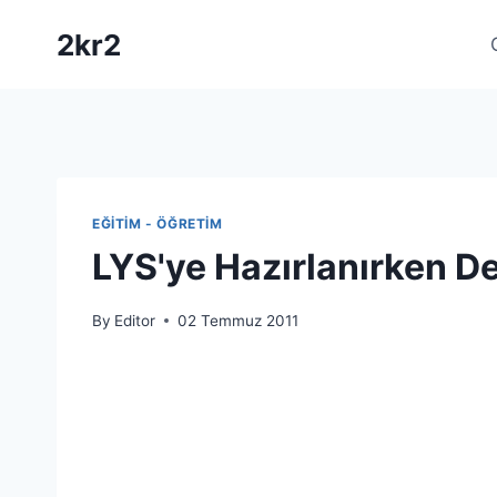
Skip
2kr2
to
content
EĞITIM - ÖĞRETIM
LYS'ye Hazırlanırken D
By
Editor
02 Temmuz 2011