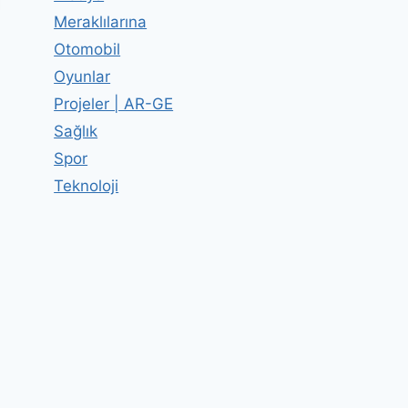
Meraklılarına
Otomobil
Oyunlar
Projeler | AR-GE
Sağlık
Spor
Teknoloji
Oyunlar
By
Editor
05 Haziran 2012