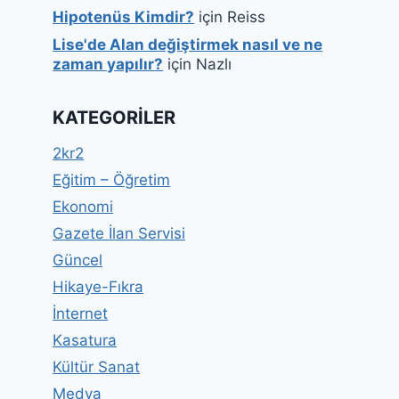
Hipotenüs Kimdir?
için
Reiss
Lise'de Alan değiştirmek nasıl ve ne
zaman yapılır?
için
Nazlı
KATEGORILER
2kr2
Eğitim – Öğretim
Ekonomi
Gazete İlan Servisi
Güncel
Hikaye-Fıkra
İnternet
Kasatura
Kültür Sanat
Medya