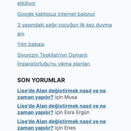
etkiliyor
Google kablosuz internet balonu!
3 yaşındaki sağır çoçuğun ilk kez duyma
anı
Yılın babası
Siyonizm Teşkilatı’nın Osmanlı
İmparatorluğu’nu yıkma planları
SON YORUMLAR
Lise'de Alan değiştirmek nasıl ve ne
zaman yapılır?
için
Musa
Lise'de Alan değiştirmek nasıl ve ne
zaman yapılır?
için
Esra Ergün
Lise'de Alan değiştirmek nasıl ve ne
zaman yapılır?
için
Enes