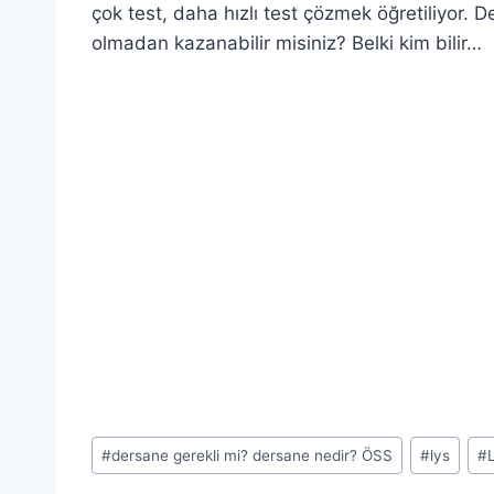
çok test, daha hızlı test çözmek öğretiliyor. D
olmadan kazanabilir misiniz? Belki kim bilir…
Post
#
dersane gerekli mi? dersane nedir? ÖSS
#
lys
#
Tags: