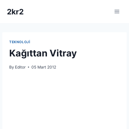
Skip
2kr2
to
content
TEKNOLOJI
Kağıttan Vitray
By
Editor
05 Mart 2012