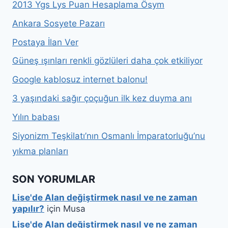
2013 Ygs Lys Puan Hesaplama Ösym
Ankara Sosyete Pazarı
Postaya İlan Ver
Güneş ışınları renkli gözlüleri daha çok etkiliyor
Google kablosuz internet balonu!
3 yaşındaki sağır çoçuğun ilk kez duyma anı
Yılın babası
Siyonizm Teşkilatı’nın Osmanlı İmparatorluğu’nu
yıkma planları
SON YORUMLAR
Lise'de Alan değiştirmek nasıl ve ne zaman
yapılır?
için
Musa
Lise'de Alan değiştirmek nasıl ve ne zaman