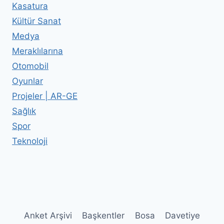
Kasatura
Kültür Sanat
Medya
Meraklılarına
Otomobil
Oyunlar
Projeler | AR-GE
Sağlık
Spor
Teknoloji
Anket Arşivi
Başkentler
Bosa
Davetiye