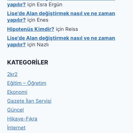
yapılır?
için
Esra Ergün
Lise'de Alan değiştirmek nasıl ve ne zaman
yapılır?
için
Enes
Hipotenüs Kimdir?
için
Reiss
Lise'de Alan değiştirmek nasıl ve ne zaman
yapılır?
için
Nazlı
KATEGORILER
2kr2
Eğitim – Öğretim
Ekonomi
Gazete İlan Servisi
Güncel
Hikaye-Fıkra
İnternet