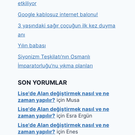
etkiliyor
Google kablosuz internet balonu!
3 yaşındaki sağır çoçuğun ilk kez duyma
anı
Yılın babası
Siyonizm Teşkilatı’nın Osmanlı
İmparatorluğu’nu yıkma planları
SON YORUMLAR
Lise'de Alan değiştirmek nasıl ve ne
zaman yapılır?
için
Musa
Lise'de Alan değiştirmek nasıl ve ne
zaman yapılır?
için
Esra Ergün
Lise'de Alan değiştirmek nasıl ve ne
zaman yapılır?
için
Enes