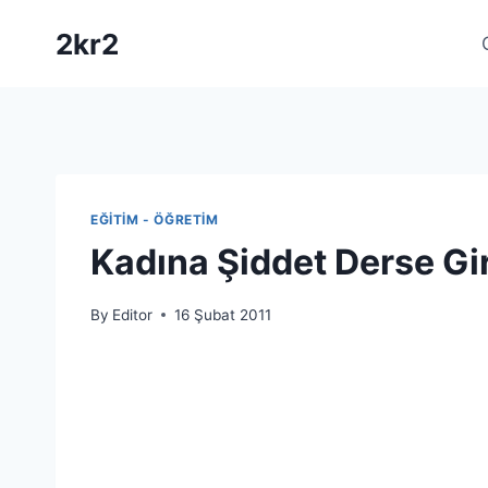
Skip
2kr2
to
content
EĞITIM - ÖĞRETIM
Kadına Şiddet Derse Gi
By
Editor
16 Şubat 2011