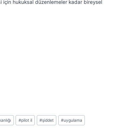
esi için hukuksal düzenlemeler kadar bireysel
kanlığı
#
pilot il
#
şiddet
#
uygulama