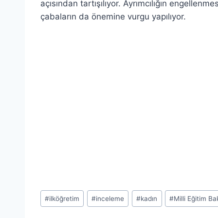
açısından tartışılıyor. Ayrımcılığın engellenm
çabaların da önemine vurgu yapılıyor.
Post
#
ilköğretim
#
inceleme
#
kadın
#
Milli Eğitim Ba
Tags: