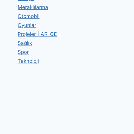
Meraklılarına
Otomobil
Oyunlar
Projeler | AR-GE
Sağlık
Spor
Teknoloji
Beyin Gücünü Artırmak
By
Editor
01 Ocak 2012