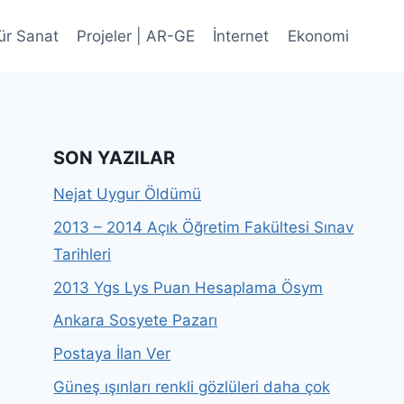
ür Sanat
Projeler | AR-GE
İnternet
Ekonomi
SON YAZILAR
Nejat Uygur Öldümü
2013 – 2014 Açık Öğretim Fakültesi Sınav
Tarihleri
2013 Ygs Lys Puan Hesaplama Ösym
Ankara Sosyete Pazarı
Postaya İlan Ver
Güneş ışınları renkli gözlüleri daha çok