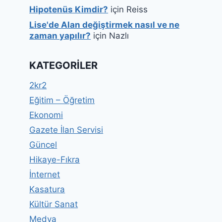
Hipotenüs Kimdir?
için
Reiss
Lise'de Alan değiştirmek nasıl ve ne
zaman yapılır?
için
Nazlı
KATEGORILER
2kr2
Eğitim – Öğretim
Ekonomi
Gazete İlan Servisi
Güncel
Hikaye-Fıkra
İnternet
Kasatura
Kültür Sanat
Medya