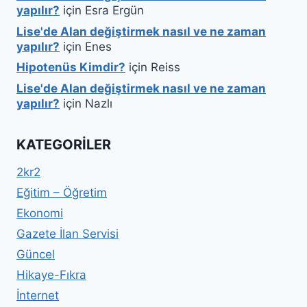
yapılır?
için
Esra Ergün
Lise'de Alan değiştirmek nasıl ve ne zaman
yapılır?
için
Enes
Hipotenüs Kimdir?
için
Reiss
Lise'de Alan değiştirmek nasıl ve ne zaman
yapılır?
için
Nazlı
KATEGORILER
2kr2
Eğitim – Öğretim
Ekonomi
Gazete İlan Servisi
Güncel
Hikaye-Fıkra
İnternet