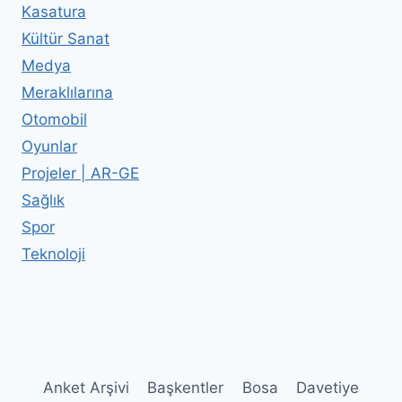
Kasatura
Kültür Sanat
Medya
Meraklılarına
Otomobil
Oyunlar
Projeler | AR-GE
Sağlık
Spor
Teknoloji
Anket Arşivi
Başkentler
Bosa
Davetiye