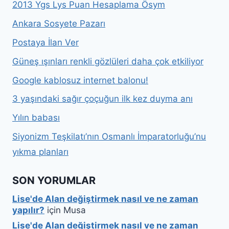
2013 Ygs Lys Puan Hesaplama Ösym
Ankara Sosyete Pazarı
Postaya İlan Ver
Güneş ışınları renkli gözlüleri daha çok etkiliyor
Google kablosuz internet balonu!
3 yaşındaki sağır çoçuğun ilk kez duyma anı
Yılın babası
Siyonizm Teşkilatı’nın Osmanlı İmparatorluğu’nu
yıkma planları
SON YORUMLAR
Lise'de Alan değiştirmek nasıl ve ne zaman
yapılır?
için
Musa
Lise'de Alan değiştirmek nasıl ve ne zaman