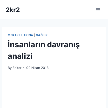
Skip
2kr2
to
content
MERAKLILARINA
|
SAĞLIK
İnsanların davranış
analizi
By
Editor
09 Nisan 2013