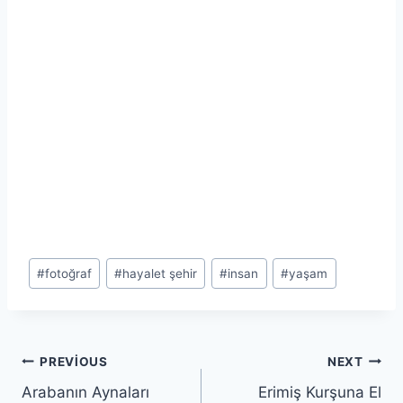
Post
#
fotoğraf
#
hayalet şehir
#
insan
#
yaşam
Tags:
Yazı
PREVIOUS
NEXT
Arabanın Aynaları
Erimiş Kurşuna El