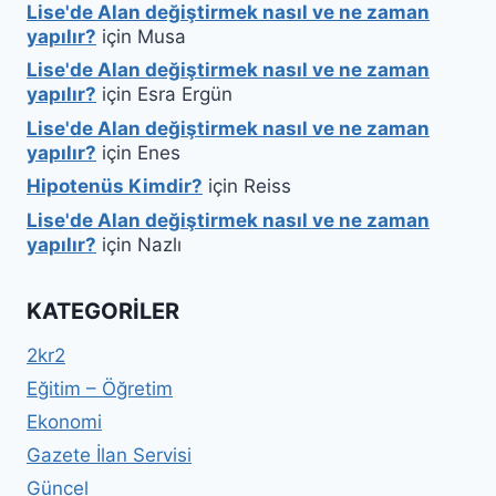
Lise'de Alan değiştirmek nasıl ve ne zaman
yapılır?
için
Musa
Lise'de Alan değiştirmek nasıl ve ne zaman
yapılır?
için
Esra Ergün
Lise'de Alan değiştirmek nasıl ve ne zaman
yapılır?
için
Enes
Hipotenüs Kimdir?
için
Reiss
Lise'de Alan değiştirmek nasıl ve ne zaman
yapılır?
için
Nazlı
KATEGORILER
2kr2
Eğitim – Öğretim
Ekonomi
Gazete İlan Servisi
Güncel