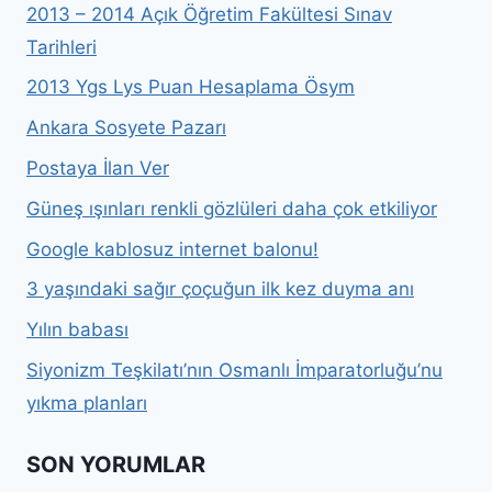
2013 – 2014 Açık Öğretim Fakültesi Sınav
Tarihleri
2013 Ygs Lys Puan Hesaplama Ösym
Ankara Sosyete Pazarı
Postaya İlan Ver
Güneş ışınları renkli gözlüleri daha çok etkiliyor
Google kablosuz internet balonu!
3 yaşındaki sağır çoçuğun ilk kez duyma anı
Yılın babası
Siyonizm Teşkilatı’nın Osmanlı İmparatorluğu’nu
yıkma planları
SON YORUMLAR