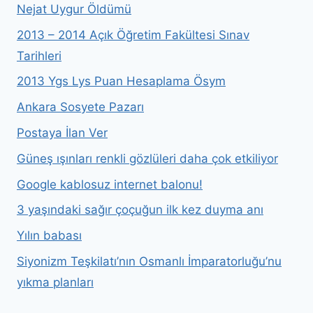
Nejat Uygur Öldümü
2013 – 2014 Açık Öğretim Fakültesi Sınav
Tarihleri
2013 Ygs Lys Puan Hesaplama Ösym
Ankara Sosyete Pazarı
Postaya İlan Ver
Güneş ışınları renkli gözlüleri daha çok etkiliyor
Google kablosuz internet balonu!
3 yaşındaki sağır çoçuğun ilk kez duyma anı
Yılın babası
Siyonizm Teşkilatı’nın Osmanlı İmparatorluğu’nu
yıkma planları