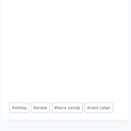
Post
#
airbag
#
araba
#
hava yastığı
#
nasıl çalışır
Tags: