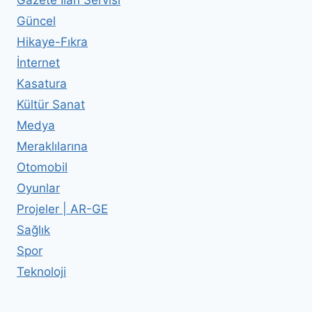
Güncel
Hikaye-Fıkra
İnternet
Kasatura
Kültür Sanat
Medya
Meraklılarına
Otomobil
Oyunlar
Projeler | AR-GE
Sağlık
Spor
Teknoloji