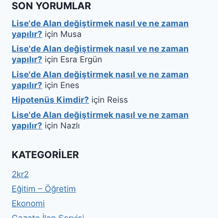
SON YORUMLAR
Lise'de Alan değiştirmek nasıl ve ne zaman
yapılır?
için
Musa
Lise'de Alan değiştirmek nasıl ve ne zaman
yapılır?
için
Esra Ergün
Lise'de Alan değiştirmek nasıl ve ne zaman
yapılır?
için
Enes
Hipotenüs Kimdir?
için
Reiss
Lise'de Alan değiştirmek nasıl ve ne zaman
yapılır?
için
Nazlı
KATEGORILER
2kr2
Eğitim – Öğretim
Ekonomi
Gazete İlan Servisi