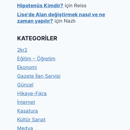
Hipotenüs Kimdir?
için
Reiss
Lise'de Alan değiştirmek nasıl ve ne
zaman yapılır?
için
Nazlı
KATEGORILER
2kr2
Eğitim – Öğretim
Ekonomi
Gazete İlan Servisi
Güncel
Hikaye-Fıkra
İnternet
Kasatura
Kültür Sanat
Medya