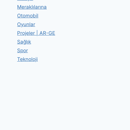
Meraklılarına
Otomobil
Oyunlar
Projeler | AR-GE
Sağlık
Spor
Teknoloji