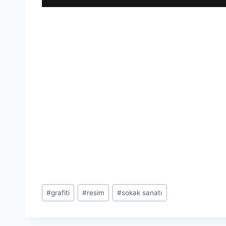
Post
#
grafiti
#
resim
#
sokak sanatı
Tags: