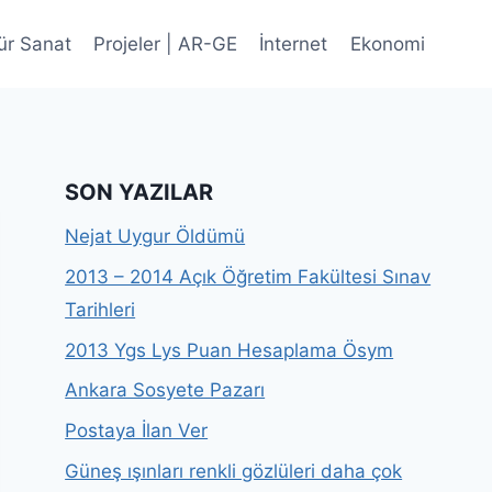
ür Sanat
Projeler | AR-GE
İnternet
Ekonomi
SON YAZILAR
Nejat Uygur Öldümü
2013 – 2014 Açık Öğretim Fakültesi Sınav
Tarihleri
2013 Ygs Lys Puan Hesaplama Ösym
Ankara Sosyete Pazarı
Postaya İlan Ver
Güneş ışınları renkli gözlüleri daha çok