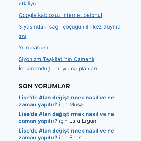
etkiliyor
Google kablosuz internet balonu!
3 yaşındaki sağır çoçuğun ilk kez duyma
anı
Yılın babası
Siyonizm Teşkilatı’nın Osmanlı
İmparatorluğu’nu yıkma planları
SON YORUMLAR
Lise'de Alan değiştirmek nasıl ve ne
zaman yapılır?
için
Musa
Lise'de Alan değiştirmek nasıl ve ne
zaman yapılır?
için
Esra Ergün
Lise'de Alan değiştirmek nasıl ve ne
zaman yapılır?
için
Enes