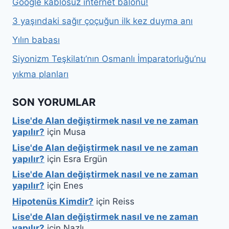
Google kablosuz internet balonu!
3 yaşındaki sağır çoçuğun ilk kez duyma anı
Yılın babası
Siyonizm Teşkilatı’nın Osmanlı İmparatorluğu’nu
yıkma planları
SON YORUMLAR
Lise'de Alan değiştirmek nasıl ve ne zaman
yapılır?
için
Musa
Lise'de Alan değiştirmek nasıl ve ne zaman
yapılır?
için
Esra Ergün
Lise'de Alan değiştirmek nasıl ve ne zaman
yapılır?
için
Enes
Hipotenüs Kimdir?
için
Reiss
Lise'de Alan değiştirmek nasıl ve ne zaman
yapılır?
için
Nazlı