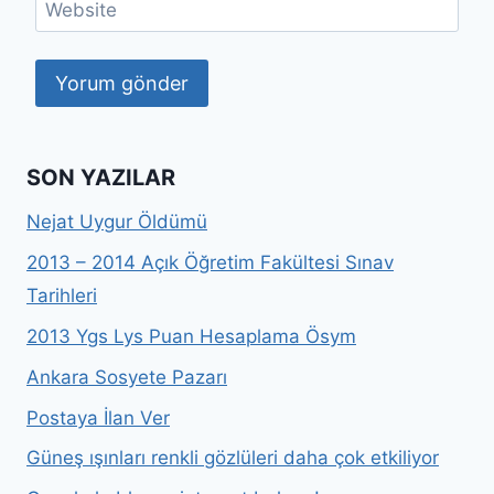
Website
SON YAZILAR
Nejat Uygur Öldümü
2013 – 2014 Açık Öğretim Fakültesi Sınav
Tarihleri
2013 Ygs Lys Puan Hesaplama Ösym
Ankara Sosyete Pazarı
Postaya İlan Ver
Güneş ışınları renkli gözlüleri daha çok etkiliyor