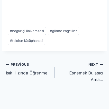
Post
#
boğaziçi üniversitesi
#
görme engelliler
Tags:
#
telefon kütüphanesi
Yazı
PREVIOUS
NEXT
Işık Hızında Öğrenme
Esnemek Bulaşıcı
gezinmesi
Ama…