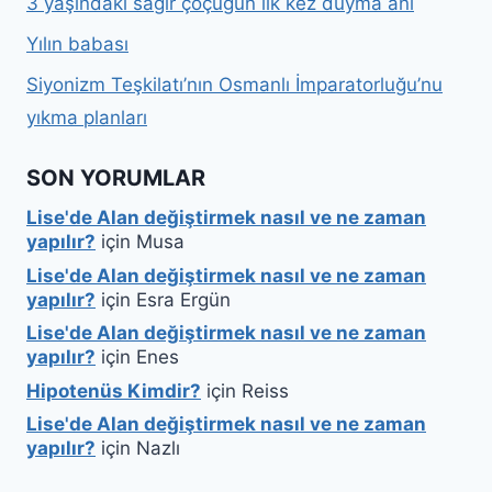
3 yaşındaki sağır çoçuğun ilk kez duyma anı
Yılın babası
Siyonizm Teşkilatı’nın Osmanlı İmparatorluğu’nu
yıkma planları
SON YORUMLAR
Lise'de Alan değiştirmek nasıl ve ne zaman
yapılır?
için
Musa
Lise'de Alan değiştirmek nasıl ve ne zaman
yapılır?
için
Esra Ergün
Lise'de Alan değiştirmek nasıl ve ne zaman
yapılır?
için
Enes
Hipotenüs Kimdir?
için
Reiss
Lise'de Alan değiştirmek nasıl ve ne zaman
yapılır?
için
Nazlı