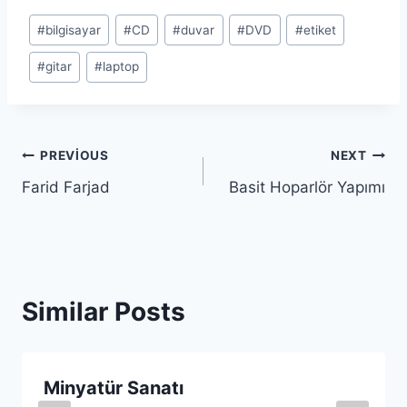
Post
#
bilgisayar
#
CD
#
duvar
#
DVD
#
etiket
Tags:
#
gitar
#
laptop
Yazı
PREVIOUS
NEXT
Farid Farjad
Basit Hoparlör Yapımı
gezinmesi
Similar Posts
Minyatür Sanatı