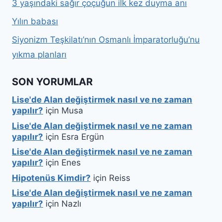
3 yaşındaki sağır çoçuğun ilk kez duyma anı
Yılın babası
Siyonizm Teşkilatı’nın Osmanlı İmparatorluğu’nu
yıkma planları
SON YORUMLAR
Lise'de Alan değiştirmek nasıl ve ne zaman
yapılır?
için
Musa
Lise'de Alan değiştirmek nasıl ve ne zaman
yapılır?
için
Esra Ergün
Lise'de Alan değiştirmek nasıl ve ne zaman
yapılır?
için
Enes
Hipotenüs Kimdir?
için
Reiss
Lise'de Alan değiştirmek nasıl ve ne zaman
yapılır?
için
Nazlı