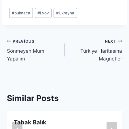
Post
#
bulmaca
#
Lvov
#
Ukrayna
Tags:
Yazı
PREVIOUS
NEXT
Sönmeyen Mum
Türkiye Haritasına
gezinmesi
Yapalım
Magnetler
Similar Posts
Tabak Balık