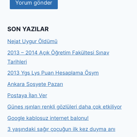
SON YAZILAR
Nejat Uygur Öldümü
2013 – 2014 Açık Öğretim Fakültesi Sınav
Tarihleri
2013 Ygs Lys Puan Hesaplama Ösym
Ankara Sosyete Pazarı
Postaya İlan Ver
Güneş ışınları renkli gözlüleri daha çok etkiliyor
Google kablosuz internet balonu!
3 yaşındaki sağır çoçuğun ilk kez duyma anı