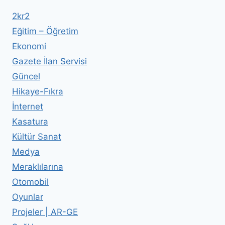
2kr2
Eğitim – Öğretim
Ekonomi
Gazete İlan Servisi
Güncel
Hikaye-Fıkra
İnternet
Kasatura
Kültür Sanat
Medya
Meraklılarına
Otomobil
Oyunlar
Projeler | AR-GE