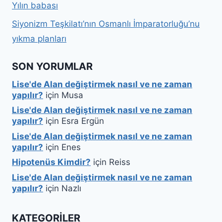
Yılın babası
Siyonizm Teşkilatı’nın Osmanlı İmparatorluğu’nu
yıkma planları
SON YORUMLAR
Lise'de Alan değiştirmek nasıl ve ne zaman
yapılır?
için
Musa
Lise'de Alan değiştirmek nasıl ve ne zaman
yapılır?
için
Esra Ergün
Lise'de Alan değiştirmek nasıl ve ne zaman
yapılır?
için
Enes
Hipotenüs Kimdir?
için
Reiss
Lise'de Alan değiştirmek nasıl ve ne zaman
yapılır?
için
Nazlı
KATEGORILER