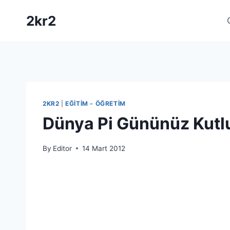
Skip
2kr2
to
content
2KR2
|
EĞITIM - ÖĞRETIM
Dünya Pi Gününüz Kutl
By
Editor
14 Mart 2012