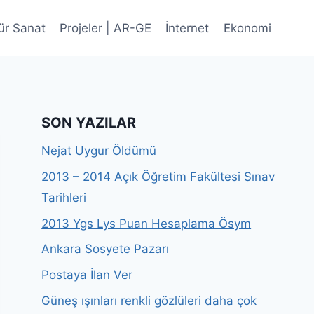
ür Sanat
Projeler | AR-GE
İnternet
Ekonomi
SON YAZILAR
Nejat Uygur Öldümü
2013 – 2014 Açık Öğretim Fakültesi Sınav
Tarihleri
2013 Ygs Lys Puan Hesaplama Ösym
Ankara Sosyete Pazarı
Postaya İlan Ver
Güneş ışınları renkli gözlüleri daha çok