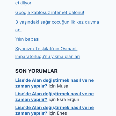
etkiliyor
Google kablosuz internet balonu!
3 yaşındaki sağır çoçuğun ilk kez duyma
anı
Yılın babası
Siyonizm Teşkilatı’nın Osmanlı
İmparatorluğu’nu yıkma planları
SON YORUMLAR
Lise'de Alan değiştirmek nasıl ve ne
zaman yapılır?
için
Musa
Lise'de Alan değiştirmek nasıl ve ne
zaman yapılır?
için
Esra Ergün
Lise'de Alan değiştirmek nasıl ve ne
zaman yapılır?
için
Enes