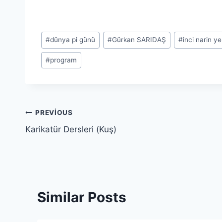
Post
#
dünya pi günü
#
Gürkan SARIDAŞ
#
inci narin ye
Tags:
#
program
Yazı
PREVIOUS
Karikatür Dersleri (Kuş)
gezinmesi
Similar Posts