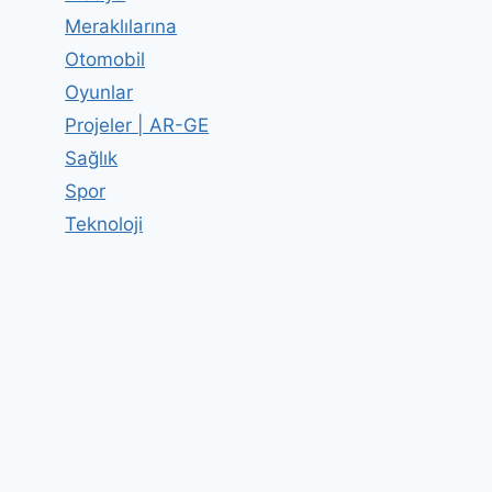
Meraklılarına
Otomobil
Oyunlar
Projeler | AR-GE
Sağlık
Spor
Teknoloji