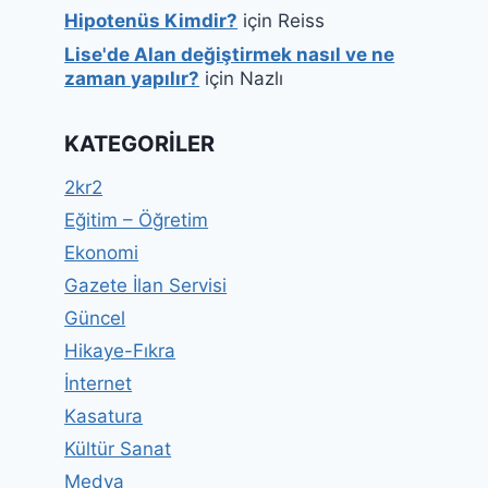
Hipotenüs Kimdir?
için
Reiss
Lise'de Alan değiştirmek nasıl ve ne
zaman yapılır?
için
Nazlı
KATEGORILER
2kr2
Eğitim – Öğretim
Ekonomi
Gazete İlan Servisi
Güncel
Hikaye-Fıkra
İnternet
Kasatura
Kültür Sanat
Medya