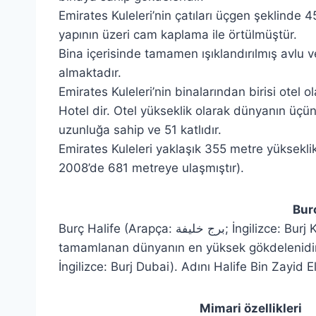
Emirates Kuleleri’nin çatıları üçgen şeklinde
yapının üzeri cam kaplama ile örtülmüştür.
Bina içerisinde tamamen ışıklandırılmış avlu v
almaktadır.
Emirates Kuleleri’nin binalarından birisi otel 
Hotel dir. Otel yükseklik olarak dünyanın üçü
uzunluğa sahip ve 51 katlıdır.
Emirates Kuleleri yaklaşık 355 metre yüksekl
2008’de 681 metreye ulaşmıştır).
Burç Hali
Burç Halife (Arapça: برج خليفة; İngilizce: Burj Khalifa) Dubai’de inşası 4 Ocak 2010 tarihinde
tamamlanan dünyanın en yüksek gökdelenidir. [1] E
İngilizce: Burj Dubai). Adını Halife Bin Zayid 
Mimari özellikleri