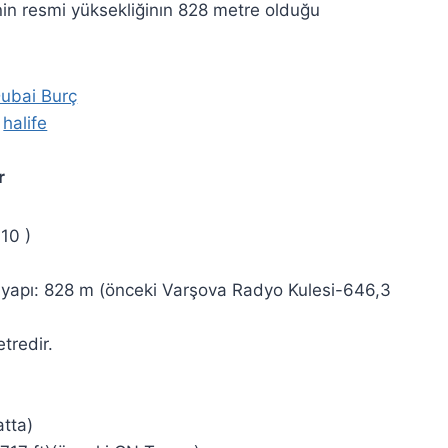
nin resmi yüksekliğinın 828 metre olduğu
r
110 )
 yapı: 828 m (önceki Varşova Radyo Kulesi-646,3
tredir.
atta)