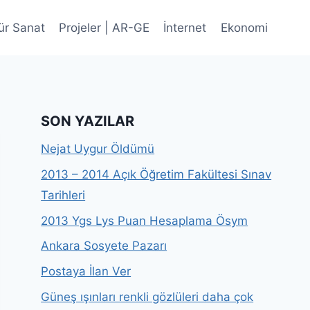
ür Sanat
Projeler | AR-GE
İnternet
Ekonomi
SON YAZILAR
Nejat Uygur Öldümü
2013 – 2014 Açık Öğretim Fakültesi Sınav
Tarihleri
2013 Ygs Lys Puan Hesaplama Ösym
Ankara Sosyete Pazarı
Postaya İlan Ver
Güneş ışınları renkli gözlüleri daha çok