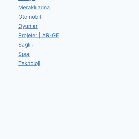
Meraklılarına
Otomobil
Oyunlar
Projeler | AR-GE
Sağlık
Spor
Teknoloji