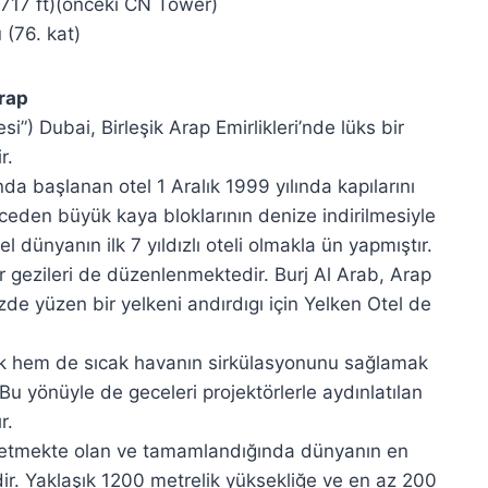
,717 ft)(önceki CN Tower)
(76. kat)
p
r.
da başlanan otel 1 Aralık 1999 yılında kapılarını
nceden büyük kaya bloklarının denize indirilmesiyle
l dünyanın ilk 7 yıldızlı oteli olmakla ün yapmıştır.
r gezileri de düzenlenmektedir. Burj Al Arab, Arap
de yüzen bir yelkeni andırdıgı için Yelken Otel de
mak hem de sıcak havanın sirkülasyonunu sağlamak
u yönüyle de geceleri projektörlerle aydınlatılan
r.
r. Yaklaşık 1200 metrelik yüksekliğe ve en az 200