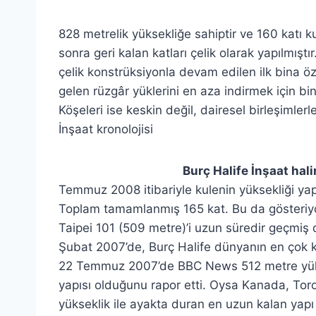
828 metrelik yüksekliğe sahiptir ve 160 katı kul
sonra geri kalan katları çelik olarak yapılmış
çelik konstrüksiyonla devam edilen ilk bina öz
gelen rüzgâr yüklerini en aza indirmek için bi
Köşeleri ise keskin değil, dairesel birleşimlerle
İnşaat kronolojisi
Burç Halife İnşaat halin
Temmuz 2008 itibariyle kulenin yüksekliği yapı
Toplam tamamlanmış 165 kat. Bu da gösteriyor
Taipei 101 (509 metre)’i uzun süredir geçmiş
Şubat 2007’de, Burç Halife dünyanın en çok kat
22 Temmuz 2007’de BBC News 512 metre yükse
yapısı olduğunu rapor etti. Oysa Kanada, Toro
yükseklik ile ayakta duran en uzun kalan yap