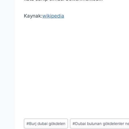
Kaynak:
wikipedia
Post
#
Burj dubai gökdelen
#
Dubai bulunan gökdelenler ne
Tags: