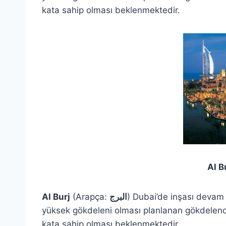
kata sahip olması beklenmektedir.
Al Bur
Al Burj
(Arapça:
البرج
‎) Dubai’de inşası deva
yüksek gökdeleni olması planlanan gökdelendi
kata sahip olması beklenmektedir.