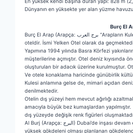
En yüksek kendi başına duran yapı: 828 m (2
Dünyanın en yüksekte yer alan yüzme havuzu 
Burç El Ara
Burç El Arap (Arapça: برج العرب “Arapların Kulesi”) Dubai, Birleşik Arap Emirlikleri’nde lüks bir
oteldir. İsmi Yelken Otel olarak da geçmektedi
Yapımına 1994 yılında Basra Körfezi yakınların
müşterilerine açmıştır. Otel deniz kıyısında ö
oluşturulan bir adacık üzerine kurulmuştur. Ote
Ve otele konaklama haricinde günübirlik kültü
Kulesi anlamına gelse de, mimari açıdan deniz
denilmektedir.
Otelin dış yüzeyi hem mevcut ağırlığı azalt
amacıyla büyük bez kumaşlardan yapılmıştır. B
dış yüzeyde değişik renk figürleri oluşmaktadı
Al Burj (Arapça: البرج‎) Dubai’de inşası devam etmekte olan ve tamamlandığında dünyanın en
yüksek gökdeleni olması planlanan gökdelendi