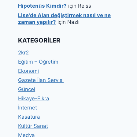
Hipotenüs Kimdir?
için
Reiss
Lise'de Alan değiştirmek nasıl ve ne
zaman yapılır?
için
Nazlı
KATEGORILER
2kr2
Eğitim – Öğretim
Ekonomi
Gazete İlan Servisi
Güncel
Hikaye-Fıkra
İnternet
Kasatura
Kültür Sanat
Medya