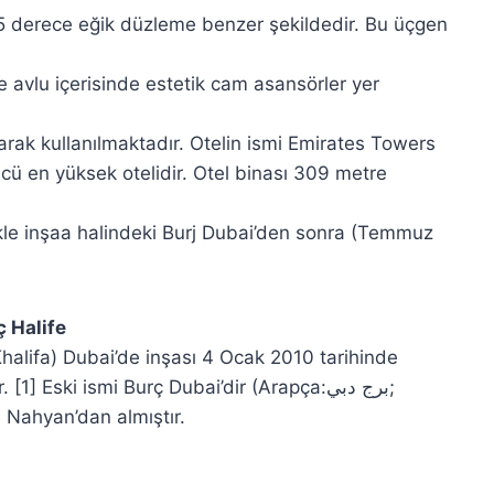
 45 derece eğik düzleme benzer şekildedir. Bu üçgen
e avlu içerisinde estetik cam asansörler yer
olarak kullanılmaktadır. Otelin ismi Emirates Towers
ncü en yüksek otelidir. Otel binası 309 metre
ikle inşaa halindeki Burj Dubai’den sonra (Temmuz
fe
ski ismi Burç Dubai’dir (Arapça:برج دبي;
El Nahyan’dan almıştır.