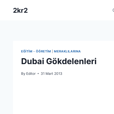
Skip
2kr2
to
content
EĞITIM - ÖĞRETIM
|
MERAKLILARINA
Dubai Gökdelenleri
By
Editor
31 Mart 2013