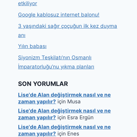
etkiliyor
Google kablosuz internet balonu!
3 yaşındaki sağır çoçuğun ilk kez duyma
anı
Yılın babası
Siyonizm Teşkilatı’nın Osmanlı
İmparatorluğu’nu yıkma planları
SON YORUMLAR
Lise'de Alan değiştirmek nasıl ve ne
zaman yapılır?
için
Musa
Lise'de Alan değiştirmek nasıl ve ne
zaman yapılır?
için
Esra Ergün
Lise'de Alan değiştirmek nasıl ve ne
zaman yapılır?
için
Enes