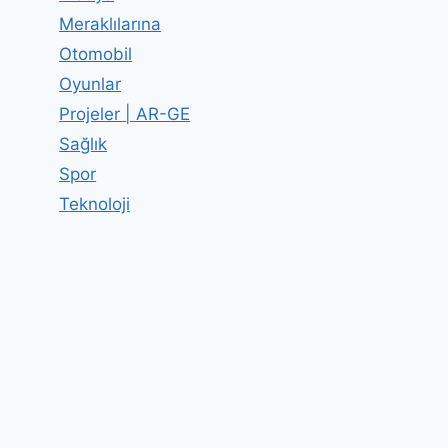
Meraklılarına
Otomobil
Oyunlar
Projeler | AR-GE
Sağlık
Spor
Teknoloji
Bermuda Şeytan Üçgeninin Sırrı
Ne?
By
Editor
18 Nisan 2011