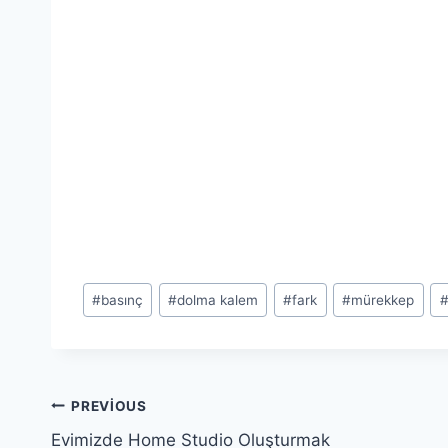
Post
#
basınç
#
dolma kalem
#
fark
#
mürekkep
Tags:
Yazı
PREVIOUS
Evimizde Home Studio Oluşturmak