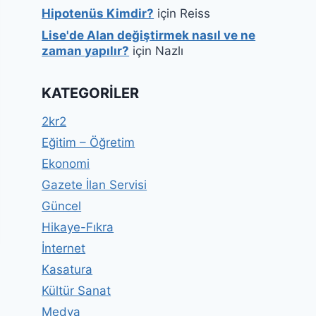
Hipotenüs Kimdir?
için
Reiss
Lise'de Alan değiştirmek nasıl ve ne
zaman yapılır?
için
Nazlı
KATEGORILER
2kr2
Eğitim – Öğretim
Ekonomi
Gazete İlan Servisi
Güncel
Hikaye-Fıkra
İnternet
Kasatura
Kültür Sanat
Medya