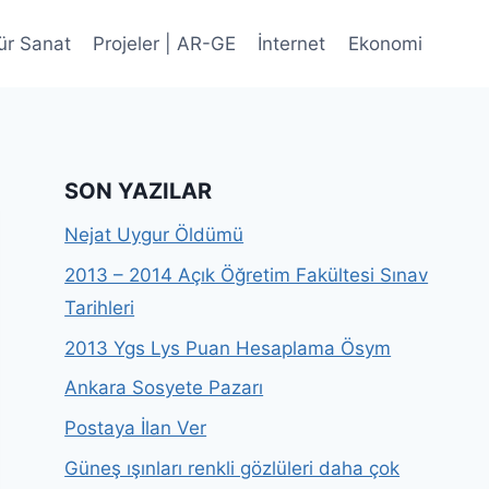
ür Sanat
Projeler | AR-GE
İnternet
Ekonomi
SON YAZILAR
Nejat Uygur Öldümü
2013 – 2014 Açık Öğretim Fakültesi Sınav
Tarihleri
2013 Ygs Lys Puan Hesaplama Ösym
Ankara Sosyete Pazarı
Postaya İlan Ver
Güneş ışınları renkli gözlüleri daha çok