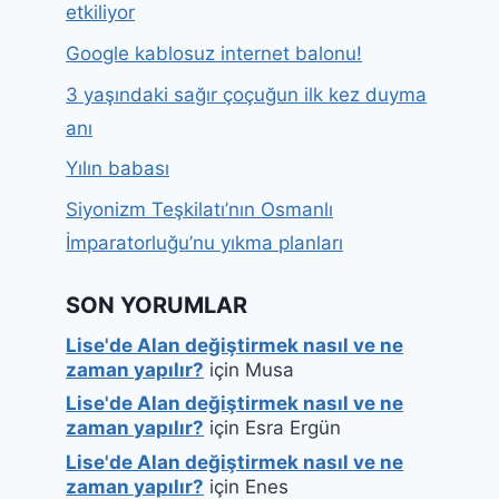
etkiliyor
Google kablosuz internet balonu!
3 yaşındaki sağır çoçuğun ilk kez duyma
anı
Yılın babası
Siyonizm Teşkilatı’nın Osmanlı
İmparatorluğu’nu yıkma planları
SON YORUMLAR
Lise'de Alan değiştirmek nasıl ve ne
zaman yapılır?
için
Musa
Lise'de Alan değiştirmek nasıl ve ne
zaman yapılır?
için
Esra Ergün
Lise'de Alan değiştirmek nasıl ve ne
zaman yapılır?
için
Enes