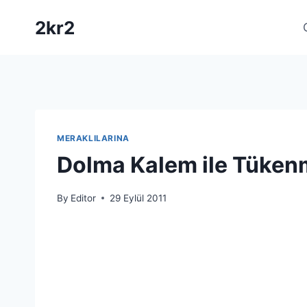
Skip
2kr2
to
content
MERAKLILARINA
Dolma Kalem ile Tüken
By
Editor
29 Eylül 2011