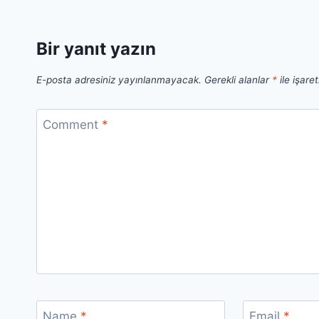
Bir yanıt yazın
E-posta adresiniz yayınlanmayacak.
Gerekli alanlar
*
ile işare
Comment
*
Name
*
Email
*