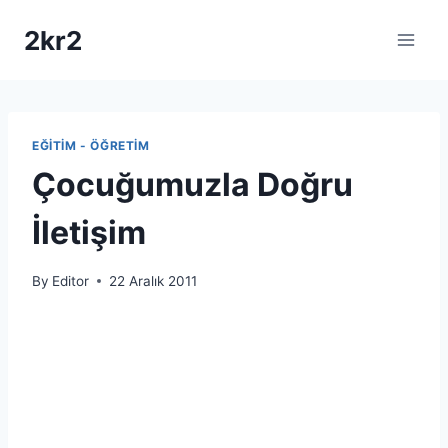
Skip
2kr2
to
content
EĞITIM - ÖĞRETIM
Çocuğumuzla Doğru
İletişim
By
Editor
22 Aralık 2011