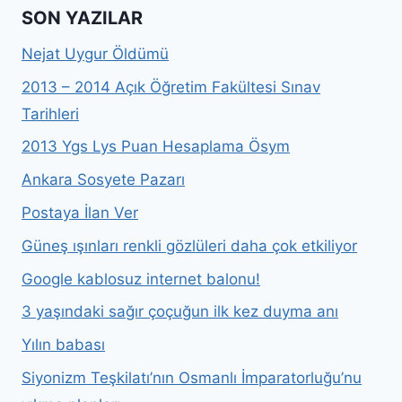
SON YAZILAR
Nejat Uygur Öldümü
2013 – 2014 Açık Öğretim Fakültesi Sınav
Tarihleri
2013 Ygs Lys Puan Hesaplama Ösym
Ankara Sosyete Pazarı
Postaya İlan Ver
Güneş ışınları renkli gözlüleri daha çok etkiliyor
Google kablosuz internet balonu!
3 yaşındaki sağır çoçuğun ilk kez duyma anı
Yılın babası
Siyonizm Teşkilatı’nın Osmanlı İmparatorluğu’nu