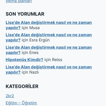
yıkma planları
SON YORUMLAR
Lise'de Alan değiştirmek nasıl ve ne zaman
yapılır?
için
Musa
Lise'de Alan değiştirmek nasıl ve ne zaman
yapılır?
için
Esra Ergün
Lise'de Alan değiştirmek nasıl ve ne zaman
yapılır?
için
Enes
Hipotenüs Kimdir?
için
Reiss
Lise'de Alan değiştirmek nasıl ve ne zaman
yapılır?
için
Nazlı
KATEGORILER
2kr2
Eğitim – Öğretim