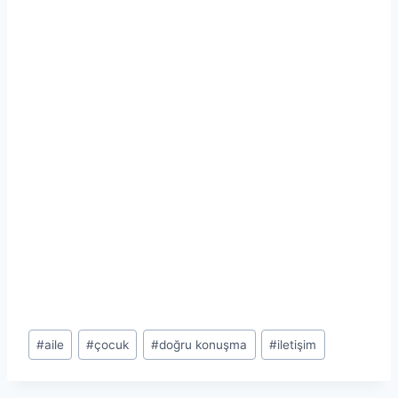
Post
#
aile
#
çocuk
#
doğru konuşma
#
iletişim
Tags: