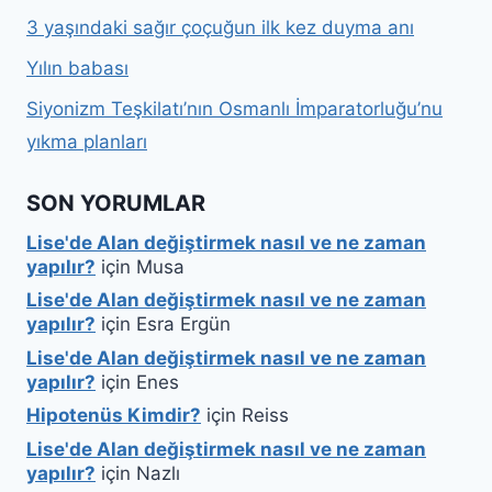
3 yaşındaki sağır çoçuğun ilk kez duyma anı
Yılın babası
Siyonizm Teşkilatı’nın Osmanlı İmparatorluğu’nu
yıkma planları
SON YORUMLAR
Lise'de Alan değiştirmek nasıl ve ne zaman
yapılır?
için
Musa
Lise'de Alan değiştirmek nasıl ve ne zaman
yapılır?
için
Esra Ergün
Lise'de Alan değiştirmek nasıl ve ne zaman
yapılır?
için
Enes
Hipotenüs Kimdir?
için
Reiss
Lise'de Alan değiştirmek nasıl ve ne zaman
yapılır?
için
Nazlı