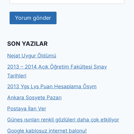
SON YAZILAR
Nejat Uygur Öldümü
2013 – 2014 Açık Öğretim Fakültesi Sınav
Tarihleri
2013 Ygs Lys Puan Hesaplama Ösym
Ankara Sosyete Pazarı
Postaya İlan Ver
Güneş ışınları renkli gözlüleri daha çok etkiliyor
Google kablosuz internet balonu!