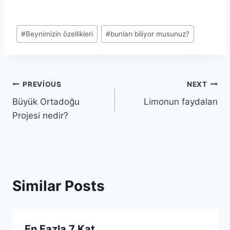
Post
#
Beynimizin özellikleri
#
bunları biliyor musunuz?
Tags:
Yazı
PREVIOUS
NEXT
Büyük Ortadoğu
Limonun faydaları
gezinmesi
Projesi nedir?
Similar Posts
En Fazla 7 Kat