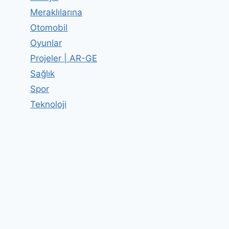
Meraklılarına
Otomobil
Oyunlar
Projeler | AR-GE
Sağlık
Spor
Teknoloji
Kola Nasıl Yapılır?
By
Editor
03 Ekim 2011