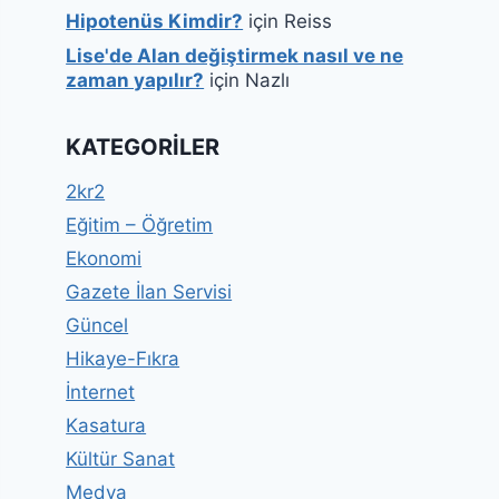
Hipotenüs Kimdir?
için
Reiss
Lise'de Alan değiştirmek nasıl ve ne
zaman yapılır?
için
Nazlı
KATEGORILER
2kr2
Eğitim – Öğretim
Ekonomi
Gazete İlan Servisi
Güncel
Hikaye-Fıkra
İnternet
Kasatura
Kültür Sanat
Medya