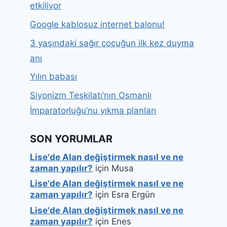
etkiliyor
Google kablosuz internet balonu!
3 yaşındaki sağır çoçuğun ilk kez duyma
anı
Yılın babası
Siyonizm Teşkilatı’nın Osmanlı
İmparatorluğu’nu yıkma planları
SON YORUMLAR
Lise'de Alan değiştirmek nasıl ve ne
zaman yapılır?
için
Musa
Lise'de Alan değiştirmek nasıl ve ne
zaman yapılır?
için
Esra Ergün
Lise'de Alan değiştirmek nasıl ve ne
zaman yapılır?
için
Enes