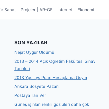
ür Sanat
Projeler | AR-GE
İnternet
Ekonomi
SON YAZILAR
Nejat Uygur Öldümü
2013 – 2014 Açık Öğretim Fakültesi Sınav
Tarihleri
2013 Ygs Lys Puan Hesaplama Ösym
Ankara Sosyete Pazarı
Postaya İlan Ver
Güneş ışınları renkli gözlüleri daha çok