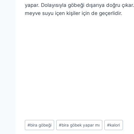
yapar. Dolayısıyla göbeği dışarıya doğru çıka
meyve suyu içen kişiler için de geçerlidir.
Post
#
bira göbeği
#
bira göbek yapar mı
#
kalori
Tags: