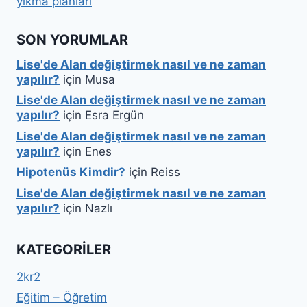
yıkma planları
SON YORUMLAR
Lise'de Alan değiştirmek nasıl ve ne zaman
yapılır?
için
Musa
Lise'de Alan değiştirmek nasıl ve ne zaman
yapılır?
için
Esra Ergün
Lise'de Alan değiştirmek nasıl ve ne zaman
yapılır?
için
Enes
Hipotenüs Kimdir?
için
Reiss
Lise'de Alan değiştirmek nasıl ve ne zaman
yapılır?
için
Nazlı
KATEGORILER
2kr2
Eğitim – Öğretim