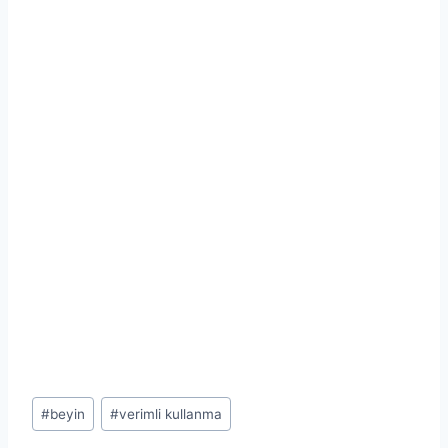
Post
#
beyin
#
verimli kullanma
Tags: