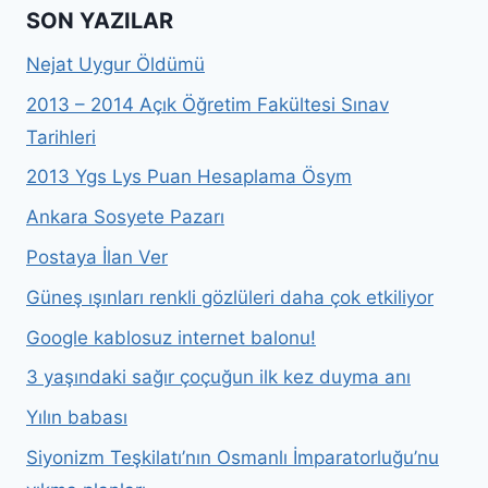
SON YAZILAR
Nejat Uygur Öldümü
2013 – 2014 Açık Öğretim Fakültesi Sınav
Tarihleri
2013 Ygs Lys Puan Hesaplama Ösym
Ankara Sosyete Pazarı
Postaya İlan Ver
Güneş ışınları renkli gözlüleri daha çok etkiliyor
Google kablosuz internet balonu!
3 yaşındaki sağır çoçuğun ilk kez duyma anı
Yılın babası
Siyonizm Teşkilatı’nın Osmanlı İmparatorluğu’nu