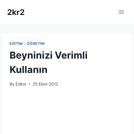
Skip
2kr2
to
content
EĞITIM - ÖĞRETIM
Beyninizi Verimli
Kullanın
By
Editor
25 Ekim 2012