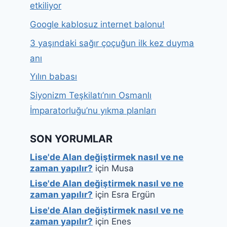
etkiliyor
Google kablosuz internet balonu!
3 yaşındaki sağır çoçuğun ilk kez duyma
anı
Yılın babası
Siyonizm Teşkilatı’nın Osmanlı
İmparatorluğu’nu yıkma planları
SON YORUMLAR
Lise'de Alan değiştirmek nasıl ve ne
zaman yapılır?
için
Musa
Lise'de Alan değiştirmek nasıl ve ne
zaman yapılır?
için
Esra Ergün
Lise'de Alan değiştirmek nasıl ve ne
zaman yapılır?
için
Enes