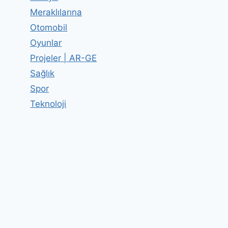
Meraklılarına
Otomobil
Oyunlar
Projeler | AR-GE
Sağlık
Spor
Teknoloji
Neden Yüzümüz Kızarır?