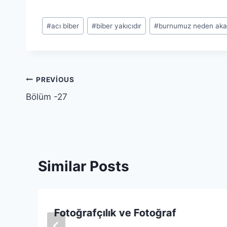
Post
#
acı biber
#
biber yakıcıdır
#
burnumuz neden aka
Tags:
Yazı
PREVIOUS
Bölüm -27
gezinmesi
Similar Posts
Fotoğrafçılık ve Fotoğraf