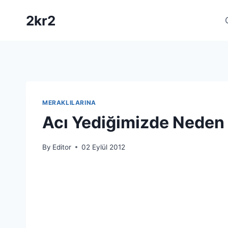
Skip
2kr2
to
content
MERAKLILARINA
Acı Yediğimizde Nede
By
Editor
02 Eylül 2012