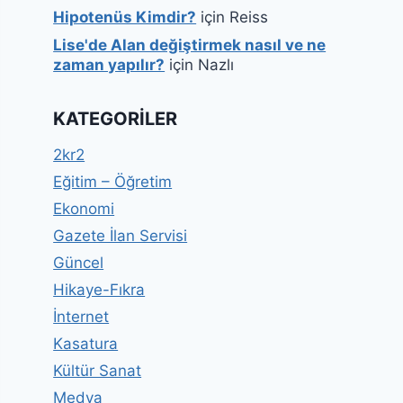
Hipotenüs Kimdir?
için
Reiss
Lise'de Alan değiştirmek nasıl ve ne
zaman yapılır?
için
Nazlı
KATEGORILER
2kr2
Eğitim – Öğretim
Ekonomi
Gazete İlan Servisi
Güncel
Hikaye-Fıkra
İnternet
Kasatura
Kültür Sanat
Medya