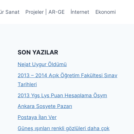
ür Sanat
Projeler | AR-GE
İnternet
Ekonomi
SON YAZILAR
Nejat Uygur Öldümü
2013 – 2014 Açık Öğretim Fakültesi Sınav
Tarihleri
2013 Ygs Lys Puan Hesaplama Ösym
Ankara Sosyete Pazarı
Postaya İlan Ver
Güneş ışınları renkli gözlüleri daha çok