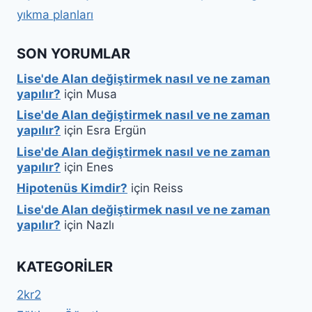
yıkma planları
SON YORUMLAR
Lise'de Alan değiştirmek nasıl ve ne zaman
yapılır?
için
Musa
Lise'de Alan değiştirmek nasıl ve ne zaman
yapılır?
için
Esra Ergün
Lise'de Alan değiştirmek nasıl ve ne zaman
yapılır?
için
Enes
Hipotenüs Kimdir?
için
Reiss
Lise'de Alan değiştirmek nasıl ve ne zaman
yapılır?
için
Nazlı
KATEGORILER
2kr2