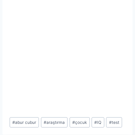
Post
#
abur cubur
#
araştırma
#
çocuk
#
IQ
#
test
Tags: