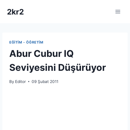
Skip
2kr2
to
content
EĞITIM - ÖĞRETIM
Abur Cubur IQ
Seviyesini Düşürüyor
By
Editor
09 Şubat 2011