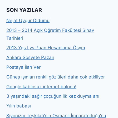
SON YAZILAR
Nejat Uygur Öldümü
2013 – 2014 Açık Öğretim Fakültesi Sınav
Tarihleri
2013 Ygs Lys Puan Hesaplama Ösym
Ankara Sosyete Pazarı
Postaya İlan Ver
Güneş ışınları renkli gözlüleri daha çok etkiliyor
Google kablosuz internet balonu!
3 yaşındaki sağır çoçuğun ilk kez duyma anı
Yılın babası
Siyonizm Teşkilatı’nın Osmanlı İmparatorluğu’nu