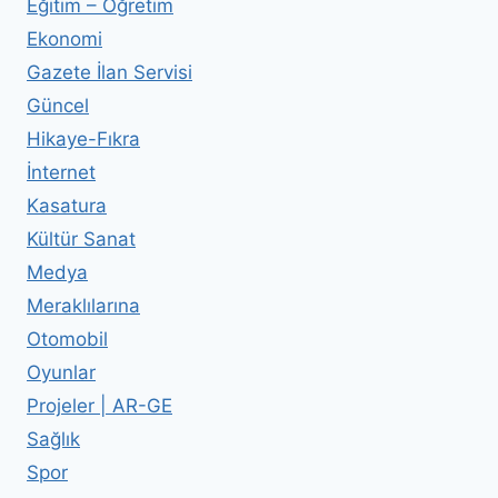
Eğitim – Öğretim
Ekonomi
Gazete İlan Servisi
Güncel
Hikaye-Fıkra
İnternet
Kasatura
Kültür Sanat
Medya
Meraklılarına
Otomobil
Oyunlar
Projeler | AR-GE
Sağlık
Spor