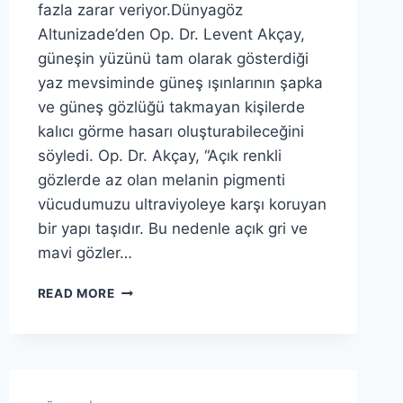
fazla zarar veriyor.Dünyagöz
Altunizade’den Op. Dr. Levent Akçay,
güneşin yüzünü tam olarak gösterdiği
yaz mevsiminde güneş ışınlarının şapka
ve güneş gözlüğü takmayan kişilerde
kalıcı görme hasarı oluşturabileceğini
söyledi. Op. Dr. Akçay, “Açık renkli
gözlerde az olan melanin pigmenti
vücudumuzu ultraviyoleye karşı koruyan
bir yapı taşıdır. Bu nedenle açık gri ve
mavi gözler…
GÜNEŞ
READ MORE
IŞINLARI
RENKLI
GÖZLÜLERI
DAHA
ÇOK
ETKILIYOR