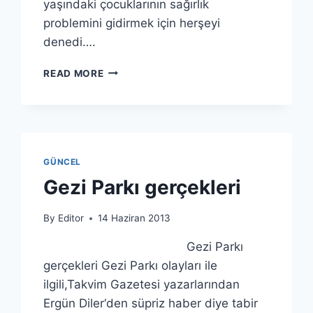
yaşındaki çocuklarının sağırlık
problemini gidirmek için herşeyi
denedi….
3
READ MORE
YAŞINDAKI
SAĞIR
ÇOÇUĞUN
ILK
KEZ
DUYMA
GÜNCEL
ANI
Gezi Parkı gerçekleri
By
Editor
14 Haziran 2013
Gezi Parkı
gerçekleri Gezi Parkı olayları ile
ilgili,Takvim Gazetesi yazarlarından
Ergün Diler‘den süpriz haber diye tabir