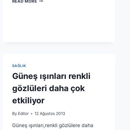
READ MORE
YGS
LYS
PUAN
HESAPLAMA
ÖSYM
SAĞLIK
Güneş ışınları renkli
gözlüleri daha çok
etkiliyor
By
Editor
12 Ağustos 2013
Güneş ışınları,renkli gözlülere daha