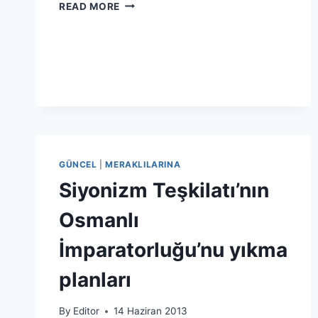
GOOGLE
READ MORE
KABLOSUZ
INTERNET
BALONU!
GÜNCEL
|
MERAKLILARINA
Siyonizm Teşkilatı’nın
Osmanlı
İmparatorluğu’nu yıkma
planları
By
Editor
14 Haziran 2013