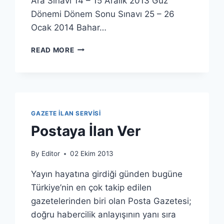
Ara Sınavı 14 – 15 Aralık 2013 Güz
Dönemi Dönem Sonu Sınavı 25 – 26
Ocak 2014 Bahar…
2013
READ MORE
–
2014
AÇIK
ÖĞRETIM
FAKÜLTESI
SINAV
GAZETE İLAN SERVISI
TARIHLERI
Postaya İlan Ver
By
Editor
02 Ekim 2013
Yayın hayatına girdiği günden bugüne
Türkiye’nin en çok takip edilen
gazetelerinden biri olan Posta Gazetesi;
doğru habercilik anlayışının yanı sıra