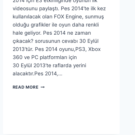
2014 için E3 etkinliğinde oyunun ilk
videosunu paylaştı. Pes 2014’te ilk kez
kullanılacak olan FOX Engine, sunmuş
olduğu grafikler ile oyun daha renkli
hale geliyor. Pes 2014 ne zaman
çıkacak? sorusunun cevabı 30 Eylül
2013’tür. Pes 2014 oyunu,PS3, Xbox
360 ve PC platformları için
30 Eylül 2013’te raflarda yerini
alacaktır.Pes 2014,…
PES
READ MORE
2014
TANITIM
VIDEOSU