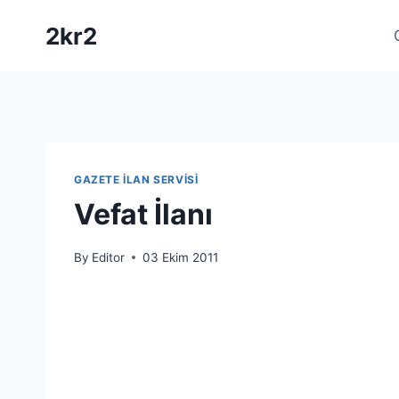
Skip
2kr2
to
content
GAZETE İLAN SERVISI
Vefat İlanı
By
Editor
03 Ekim 2011