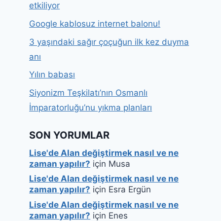
etkiliyor
Google kablosuz internet balonu!
3 yaşındaki sağır çoçuğun ilk kez duyma
anı
Yılın babası
Siyonizm Teşkilatı’nın Osmanlı
İmparatorluğu’nu yıkma planları
SON YORUMLAR
Lise'de Alan değiştirmek nasıl ve ne
zaman yapılır?
için
Musa
Lise'de Alan değiştirmek nasıl ve ne
zaman yapılır?
için
Esra Ergün
Lise'de Alan değiştirmek nasıl ve ne
zaman yapılır?
için
Enes