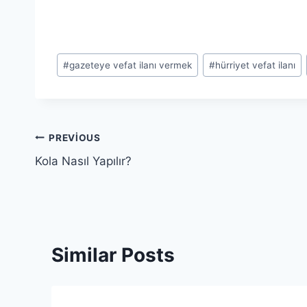
Post
#
gazeteye vefat ilanı vermek
#
hürriyet vefat ilanı
Tags:
Yazı
PREVIOUS
Kola Nasıl Yapılır?
gezinmesi
Similar Posts