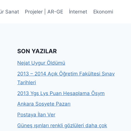
ür Sanat
Projeler | AR-GE
İnternet
Ekonomi
SON YAZILAR
Nejat Uygur Öldümü
2013 – 2014 Açık Öğretim Fakültesi Sınav
Tarihleri
2013 Ygs Lys Puan Hesaplama Ösym
Ankara Sosyete Pazarı
Postaya İlan Ver
Güneş ışınları renkli gözlüleri daha çok