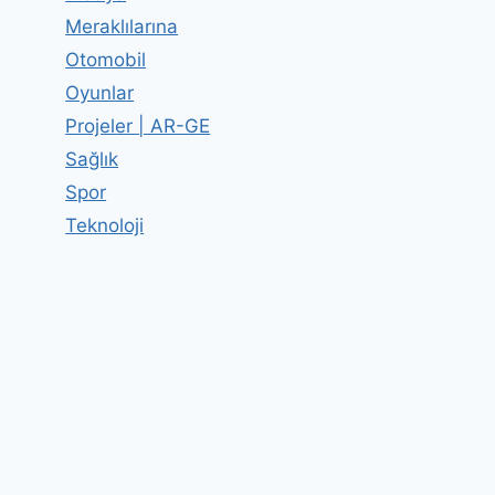
Meraklılarına
Otomobil
Oyunlar
Projeler | AR-GE
Sağlık
Spor
Teknoloji