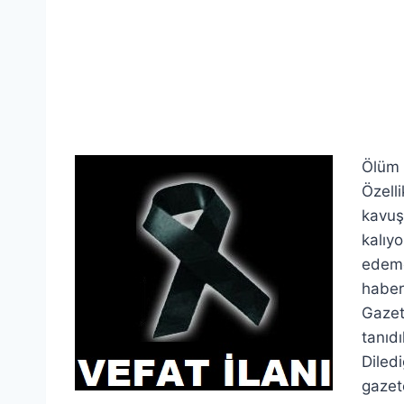
Ölüm 
Özell
kavuş
kalıy
edeme
haberd
Gazet
tanıd
Diledi
gazete