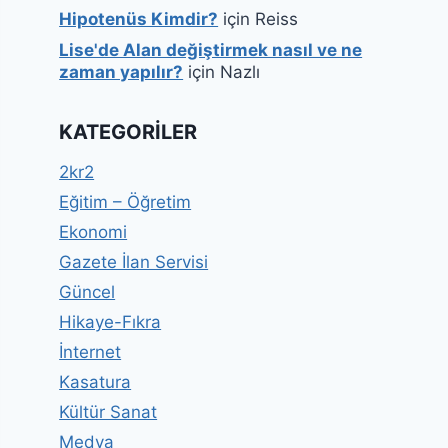
Hipotenüs Kimdir?
için
Reiss
Lise'de Alan değiştirmek nasıl ve ne
zaman yapılır?
için
Nazlı
KATEGORILER
2kr2
Eğitim – Öğretim
Ekonomi
Gazete İlan Servisi
Güncel
Hikaye-Fıkra
İnternet
Kasatura
Kültür Sanat
Medya