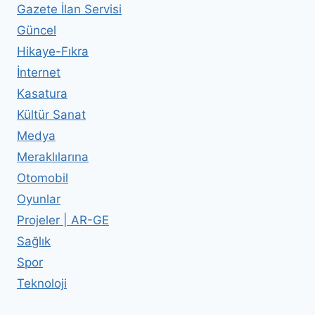
Gazete İlan Servisi
Güncel
Hikaye-Fıkra
İnternet
Kasatura
Kültür Sanat
Medya
Meraklılarına
Otomobil
Oyunlar
Projeler | AR-GE
Sağlık
Spor
Teknoloji