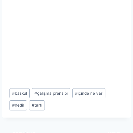
Post
#
baskül
#
çalışma prensibi
#
içinde ne var
Tags:
#
nedir
#
tartı