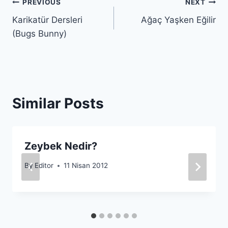
Yazı
PREVIOUS
NEXT
Karikatür Dersleri
Ağaç Yaşken Eğilir
gezinmesi
(Bugs Bunny)
Similar Posts
Zeybek Nedir?
By
Editor
11 Nisan 2012