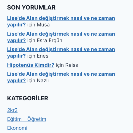
SON YORUMLAR
Lise'de Alan değiştirmek nasıl ve ne zaman
yapılır?
için
Musa
Lise'de Alan değiştirmek nasıl ve ne zaman
yapılır?
için
Esra Ergün
Lise'de Alan değiştirmek nasıl ve ne zaman
yapılır?
için
Enes
Hipotenüs Kimdir?
için
Reiss
Lise'de Alan değiştirmek nasıl ve ne zaman
yapılır?
için
Nazlı
KATEGORILER
2kr2
Eğitim – Öğretim
Ekonomi