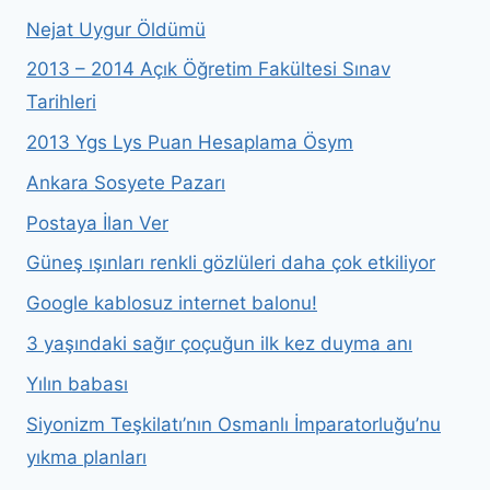
Nejat Uygur Öldümü
2013 – 2014 Açık Öğretim Fakültesi Sınav
Tarihleri
2013 Ygs Lys Puan Hesaplama Ösym
Ankara Sosyete Pazarı
Postaya İlan Ver
Güneş ışınları renkli gözlüleri daha çok etkiliyor
Google kablosuz internet balonu!
3 yaşındaki sağır çoçuğun ilk kez duyma anı
Yılın babası
Siyonizm Teşkilatı’nın Osmanlı İmparatorluğu’nu
yıkma planları