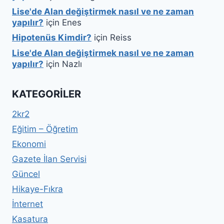
Lise'de Alan değiştirmek nasıl ve ne zaman
yapılır?
için
Enes
Hipotenüs Kimdir?
için
Reiss
Lise'de Alan değiştirmek nasıl ve ne zaman
yapılır?
için
Nazlı
KATEGORILER
2kr2
Eğitim – Öğretim
Ekonomi
Gazete İlan Servisi
Güncel
Hikaye-Fıkra
İnternet
Kasatura