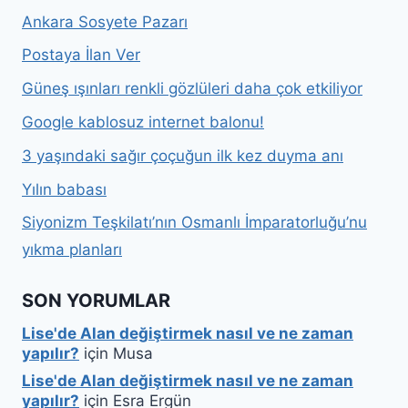
Ankara Sosyete Pazarı
Postaya İlan Ver
Güneş ışınları renkli gözlüleri daha çok etkiliyor
Google kablosuz internet balonu!
3 yaşındaki sağır çoçuğun ilk kez duyma anı
Yılın babası
Siyonizm Teşkilatı’nın Osmanlı İmparatorluğu’nu
yıkma planları
SON YORUMLAR
Lise'de Alan değiştirmek nasıl ve ne zaman
yapılır?
için
Musa
Lise'de Alan değiştirmek nasıl ve ne zaman
yapılır?
için
Esra Ergün