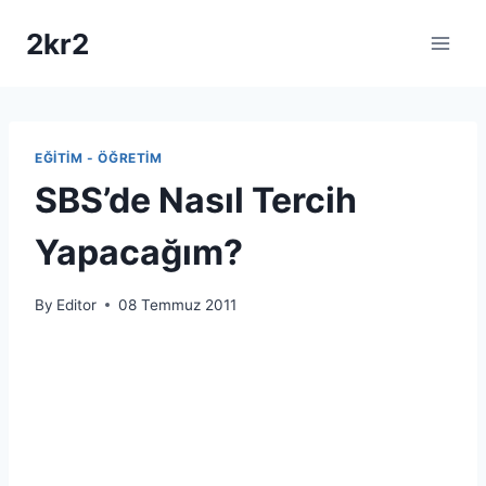
Skip
2kr2
to
content
EĞITIM - ÖĞRETIM
SBS’de Nasıl Tercih
Yapacağım?
By
Editor
08 Temmuz 2011