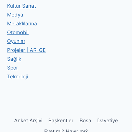
Kültür Sanat
Medya
Meraklılarına
Otomobil
Oyunlar
Projeler | AR-GE
Sağlık
Spor
Teknoloji
Anket Arşivi
Başkentler
Bosa
Davetiye
Evet mi? Hayır mı?