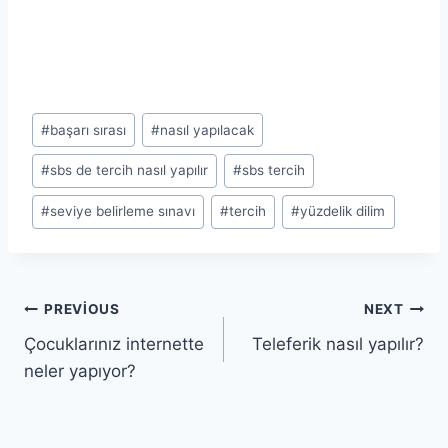
Post
#
başarı sırası
#
nasıl yapılacak
Tags:
#
sbs de tercih nasıl yapılır
#
sbs tercih
#
seviye belirleme sınavı
#
tercih
#
yüzdelik dilim
Yazı
PREVIOUS
NEXT
Çocuklarınız internette
Teleferik nasıl yapılır?
gezinmesi
neler yapıyor?