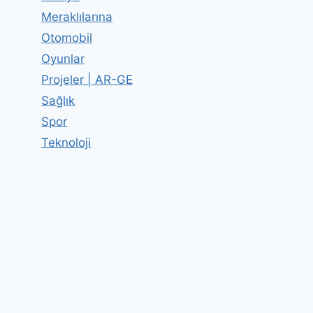
Meraklılarına
Otomobil
Oyunlar
Projeler | AR-GE
Sağlık
Spor
Teknoloji
TSeksek Nasıl Oynanır?
By
Editor
11 Mart 2012