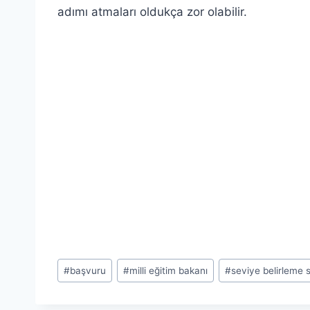
adımı atmaları oldukça zor olabilir.
Post
#
başvuru
#
milli eğitim bakanı
#
seviye belirleme s
Tags: