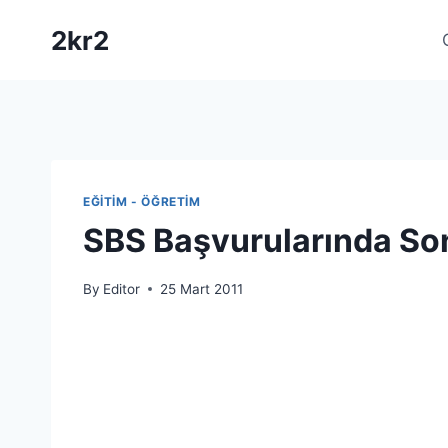
Skip
2kr2
to
content
EĞITIM - ÖĞRETIM
SBS Başvurularında So
By
Editor
25 Mart 2011