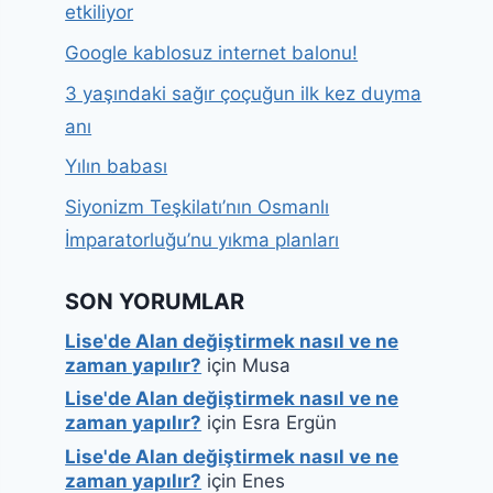
etkiliyor
Google kablosuz internet balonu!
3 yaşındaki sağır çoçuğun ilk kez duyma
anı
Yılın babası
Siyonizm Teşkilatı’nın Osmanlı
İmparatorluğu’nu yıkma planları
SON YORUMLAR
Lise'de Alan değiştirmek nasıl ve ne
zaman yapılır?
için
Musa
Lise'de Alan değiştirmek nasıl ve ne
zaman yapılır?
için
Esra Ergün
Lise'de Alan değiştirmek nasıl ve ne
zaman yapılır?
için
Enes