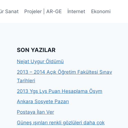
ür Sanat
Projeler | AR-GE
İnternet
Ekonomi
SON YAZILAR
Nejat Uygur Öldümü
2013 – 2014 Açık Öğretim Fakültesi Sınav
Tarihleri
2013 Ygs Lys Puan Hesaplama Ösym
Ankara Sosyete Pazarı
Postaya İlan Ver
Güneş ışınları renkli gözlüleri daha çok