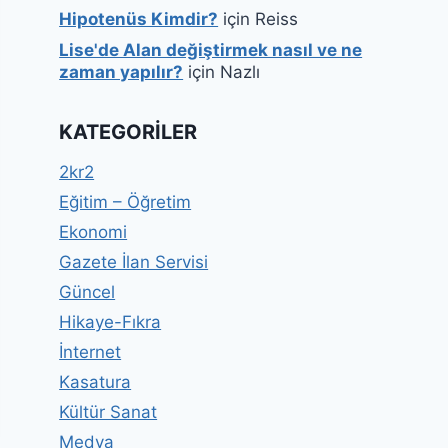
Hipotenüs Kimdir?
için
Reiss
Lise'de Alan değiştirmek nasıl ve ne
zaman yapılır?
için
Nazlı
KATEGORILER
2kr2
Eğitim – Öğretim
Ekonomi
Gazete İlan Servisi
Güncel
Hikaye-Fıkra
İnternet
Kasatura
Kültür Sanat
Medya