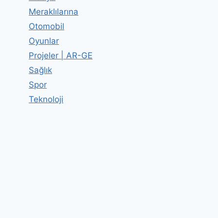
Meraklılarına
Otomobil
Oyunlar
Projeler | AR-GE
Sağlık
Spor
Teknoloji