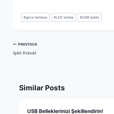
Post
#
gece lambası
#
LED lamba
#
USB kablo
Tags:
Yazı
PREVIOUS
Işıklı Kravat
gezinmesi
Similar Posts
USB Belleklerinizi Şekillendirin!