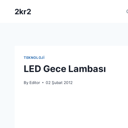
Skip
2kr2
to
content
TEKNOLOJI
LED Gece Lambası
By
Editor
02 Şubat 2012