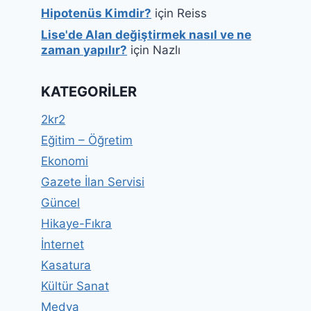
Hipotenüs Kimdir?
için
Reiss
Lise'de Alan değiştirmek nasıl ve ne
zaman yapılır?
için
Nazlı
KATEGORILER
2kr2
Eğitim – Öğretim
Ekonomi
Gazete İlan Servisi
Güncel
Hikaye-Fıkra
İnternet
Kasatura
Kültür Sanat
Medya