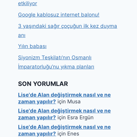
etkiliyor
Google kablosuz internet balonu!
3 yaşındaki sağır çoçuğun ilk kez duyma
anı
Yılın babası
Siyonizm Teşkilatı’nın Osmanlı
İmparatorluğu’nu yıkma planları
SON YORUMLAR
Lise'de Alan değiştirmek nasıl ve ne
zaman yapılır?
için
Musa
Lise'de Alan değiştirmek nasıl ve ne
zaman yapılır?
için
Esra Ergün
Lise'de Alan değiştirmek nasıl ve ne
zaman yapılır?
için
Enes