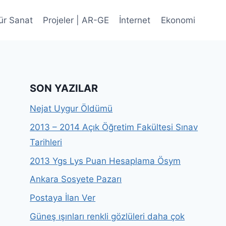
ür Sanat
Projeler | AR-GE
İnternet
Ekonomi
SON YAZILAR
Nejat Uygur Öldümü
2013 – 2014 Açık Öğretim Fakültesi Sınav
Tarihleri
2013 Ygs Lys Puan Hesaplama Ösym
Ankara Sosyete Pazarı
Postaya İlan Ver
Güneş ışınları renkli gözlüleri daha çok