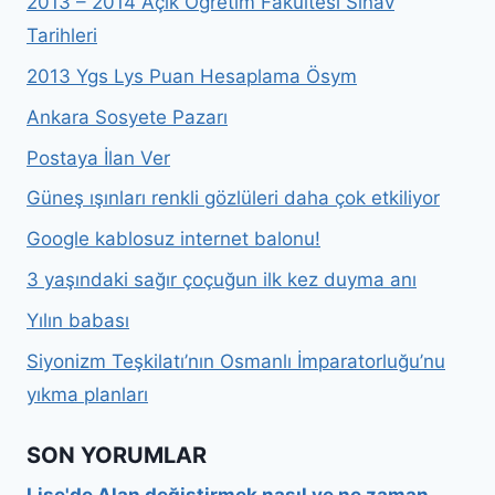
2013 – 2014 Açık Öğretim Fakültesi Sınav
Tarihleri
2013 Ygs Lys Puan Hesaplama Ösym
Ankara Sosyete Pazarı
Postaya İlan Ver
Güneş ışınları renkli gözlüleri daha çok etkiliyor
Google kablosuz internet balonu!
3 yaşındaki sağır çoçuğun ilk kez duyma anı
Yılın babası
Siyonizm Teşkilatı’nın Osmanlı İmparatorluğu’nu
yıkma planları
SON YORUMLAR