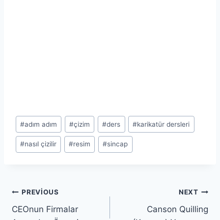
Post
#
adım adım
#
çizim
#
ders
#
karikatür dersleri
Tags:
#
nasıl çizilir
#
resim
#
sincap
Yazı
PREVIOUS
NEXT
CEOnun Firmalar
Canson Quilling
gezinmesi