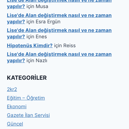
Lise'de Alan değiştirmek nasıl ve ne zaman
yapılır?
için
Musa
Lise'de Alan değiştirmek nasıl ve ne zaman
yapılır?
için
Esra Ergün
Lise'de Alan değiştirmek nasıl ve ne zaman
yapılır?
için
Enes
Hipotenüs Kimdir?
için
Reiss
Lise'de Alan değiştirmek nasıl ve ne zaman
yapılır?
için
Nazlı
KATEGORILER
2kr2
Eğitim – Öğretim
Ekonomi
Gazete İlan Servisi
Güncel