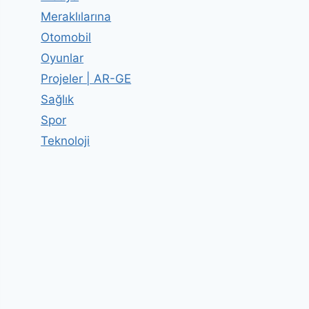
Meraklılarına
Otomobil
Oyunlar
Projeler | AR-GE
Sağlık
Spor
Teknoloji