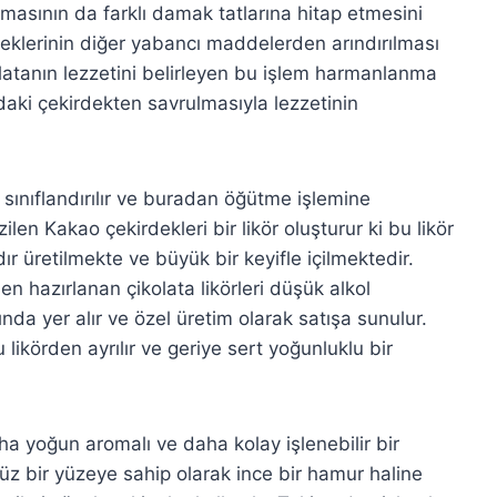
omasının da farklı damak tatlarına hitap etmesini
deklerinin diğer yabancı maddelerden arındırılması
latanın lezzetini belirleyen bu işlem harmanlanma
mdaki çekirdekten savrulmasıyla lezzetinin
 sınıflandırılır ve buradan öğütme işlemine
ilen Kakao çekirdekleri bir likör oluşturur ki bu likör
dır üretilmekte ve büyük bir keyifle içilmektedir.
n hazırlanan çikolata likörleri düşük alkol
ında yer alır ve özel üretim olarak satışa sunulur.
likörden ayrılır ve geriye sert yoğunluklu bir
ha yoğun aromalı ve daha kolay işlenebilir bir
z bir yüzeye sahip olarak ince bir hamur haline