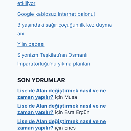
etkiliyor
Google kablosuz internet balonu!
3 yaşındaki sağır çoçuğun ilk kez duyma
anı
Yılın babası
Siyonizm Teşkilatı’nın Osmanlı
İmparatorluğu’nu yıkma planları
SON YORUMLAR
Lise'de Alan değiştirmek nasıl ve ne
zaman yapılır?
için
Musa
Lise'de Alan değiştirmek nasıl ve ne
zaman yapılır?
için
Esra Ergün
Lise'de Alan değiştirmek nasıl ve ne
zaman yapılır?
için
Enes