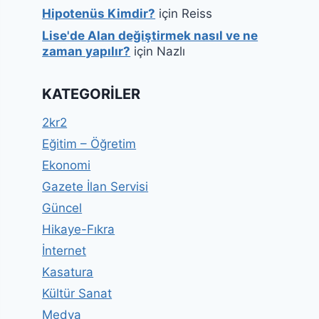
Hipotenüs Kimdir?
için
Reiss
Lise'de Alan değiştirmek nasıl ve ne
zaman yapılır?
için
Nazlı
KATEGORILER
2kr2
Eğitim – Öğretim
Ekonomi
Gazete İlan Servisi
Güncel
Hikaye-Fıkra
İnternet
Kasatura
Kültür Sanat
Medya