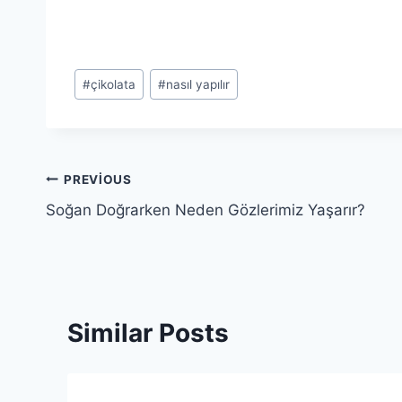
Post
#
çikolata
#
nasıl yapılır
Tags:
Yazı
PREVIOUS
Soğan Doğrarken Neden Gözlerimiz Yaşarır?
gezinmesi
Similar Posts