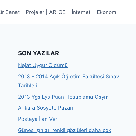
ür Sanat
Projeler | AR-GE
İnternet
Ekonomi
SON YAZILAR
Nejat Uygur Öldümü
2013 – 2014 Açık Öğretim Fakültesi Sınav
Tarihleri
2013 Ygs Lys Puan Hesaplama Ösym
Ankara Sosyete Pazarı
Postaya İlan Ver
Güneş ışınları renkli gözlüleri daha çok