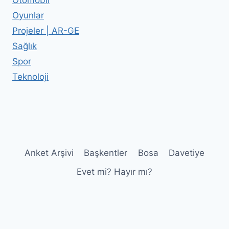
Oyunlar
Projeler | AR-GE
Sağlık
Spor
Teknoloji
Anket Arşivi
Başkentler
Bosa
Davetiye
Evet mi? Hayır mı?