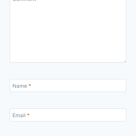
Name
*
Email
*