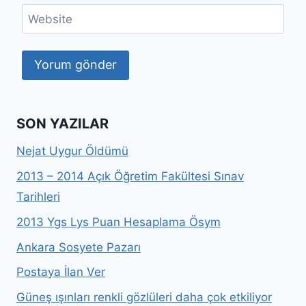
Website
SON YAZILAR
Nejat Uygur Öldümü
2013 – 2014 Açık Öğretim Fakültesi Sınav
Tarihleri
2013 Ygs Lys Puan Hesaplama Ösym
Ankara Sosyete Pazarı
Postaya İlan Ver
Güneş ışınları renkli gözlüleri daha çok etkiliyor