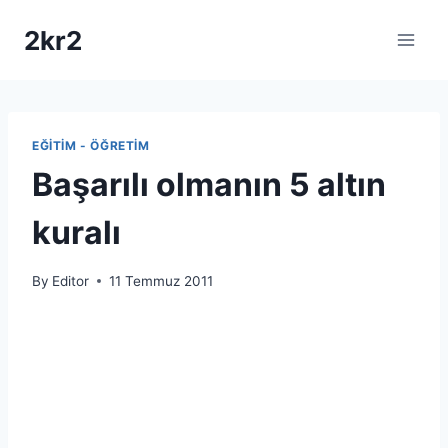
Skip
2kr2
to
content
EĞITIM - ÖĞRETIM
Başarılı olmanın 5 altın
kuralı
By
Editor
11 Temmuz 2011