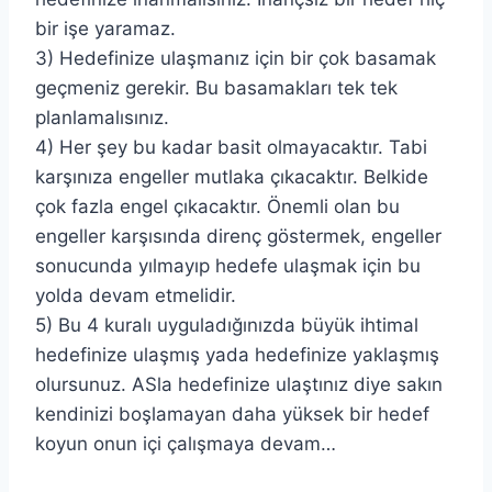
bir işe yaramaz.
3) Hedefinize ulaşmanız için bir çok basamak
geçmeniz gerekir. Bu basamakları tek tek
planlamalısınız.
4) Her şey bu kadar basit olmayacaktır. Tabi
karşınıza engeller mutlaka çıkacaktır. Belkide
çok fazla engel çıkacaktır. Önemli olan bu
engeller karşısında direnç göstermek, engeller
sonucunda yılmayıp hedefe ulaşmak için bu
yolda devam etmelidir.
5) Bu 4 kuralı uyguladığınızda büyük ihtimal
hedefinize ulaşmış yada hedefinize yaklaşmış
olursunuz. ASla hedefinize ulaştınız diye sakın
kendinizi boşlamayan daha yüksek bir hedef
koyun onun içi çalışmaya devam…