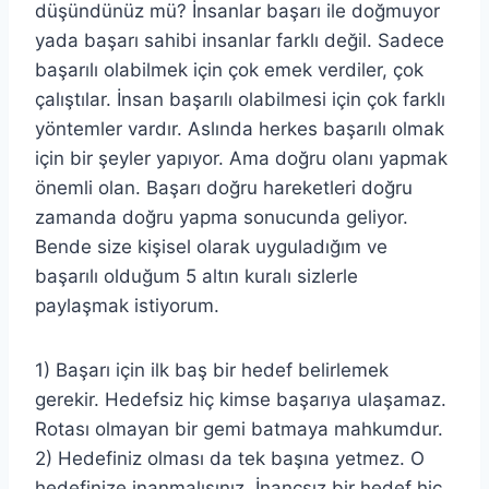
düşündünüz mü? İnsanlar başarı ile doğmuyor
yada başarı sahibi insanlar farklı değil. Sadece
başarılı olabilmek için çok emek verdiler, çok
çalıştılar. İnsan başarılı olabilmesi için çok farklı
yöntemler vardır. Aslında herkes başarılı olmak
için bir şeyler yapıyor. Ama doğru olanı yapmak
önemli olan. Başarı doğru hareketleri doğru
zamanda doğru yapma sonucunda geliyor.
Bende size kişisel olarak uyguladığım ve
başarılı olduğum 5 altın kuralı sizlerle
paylaşmak istiyorum.
1) Başarı için ilk baş bir hedef belirlemek
gerekir. Hedefsiz hiç kimse başarıya ulaşamaz.
Rotası olmayan bir gemi batmaya mahkumdur.
2) Hedefiniz olması da tek başına yetmez. O
hedefinize inanmalısınız. İnançsız bir hedef hiç