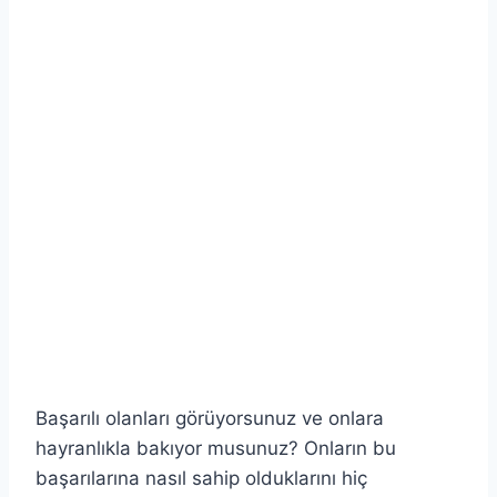
Başarılı olanları görüyorsunuz ve onlara
hayranlıkla bakıyor musunuz? Onların bu
başarılarına nasıl sahip olduklarını hiç