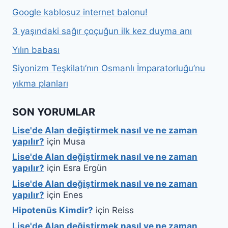
Google kablosuz internet balonu!
3 yaşındaki sağır çoçuğun ilk kez duyma anı
Yılın babası
Siyonizm Teşkilatı’nın Osmanlı İmparatorluğu’nu
yıkma planları
SON YORUMLAR
Lise'de Alan değiştirmek nasıl ve ne zaman
yapılır?
için
Musa
Lise'de Alan değiştirmek nasıl ve ne zaman
yapılır?
için
Esra Ergün
Lise'de Alan değiştirmek nasıl ve ne zaman
yapılır?
için
Enes
Hipotenüs Kimdir?
için
Reiss
Lise'de Alan değiştirmek nasıl ve ne zaman