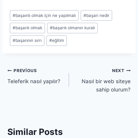
Post
#
başaırılı olmak için ne yapılmalı
#
başarı nedir
Tags:
#
başarılı olmak
#
başarılı olmanın kuralı
#
başarının sırrı
#
eğitim
Yazı
PREVIOUS
NEXT
Teleferik nasıl yapılır?
Nasıl bir web siteye
gezinmesi
sahip olurum?
Similar Posts