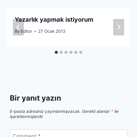
Yazarlık yapmak istiyorum
By
Editor
27 Ocak 2013
Bir yanıt yazın
E-posta adresiniz yayınlanmayacak.
Gerekli alanlar
*
ile
işaretlenmişlerdir
Comment
*