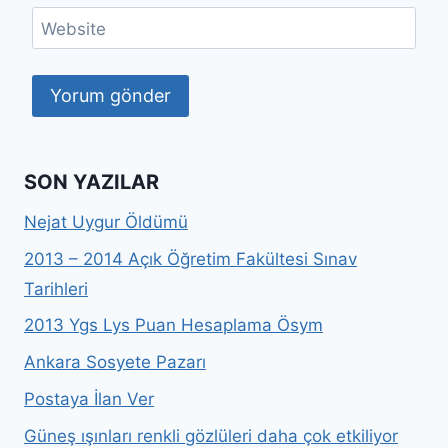
Website
SON YAZILAR
Nejat Uygur Öldümü
2013 – 2014 Açık Öğretim Fakültesi Sınav
Tarihleri
2013 Ygs Lys Puan Hesaplama Ösym
Ankara Sosyete Pazarı
Postaya İlan Ver
Güneş ışınları renkli gözlüleri daha çok etkiliyor