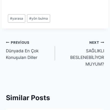
Post
#
yarasa
#
yön bulma
Tags:
Yazı
PREVIOUS
NEXT
Dünyada En Çok
SAĞLIKLI
gezinmesi
Konuşulan Diller
BESLENEBİLİYOR
MUYUM?
Similar Posts