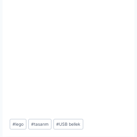
Post
#
lego
#
tasarım
#
USB bellek
Tags: