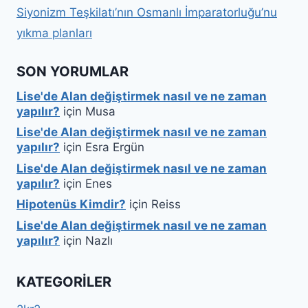
Siyonizm Teşkilatı’nın Osmanlı İmparatorluğu’nu
yıkma planları
SON YORUMLAR
Lise'de Alan değiştirmek nasıl ve ne zaman
yapılır?
için
Musa
Lise'de Alan değiştirmek nasıl ve ne zaman
yapılır?
için
Esra Ergün
Lise'de Alan değiştirmek nasıl ve ne zaman
yapılır?
için
Enes
Hipotenüs Kimdir?
için
Reiss
Lise'de Alan değiştirmek nasıl ve ne zaman
yapılır?
için
Nazlı
KATEGORILER