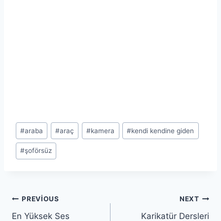
Post
#
araba
#
araç
#
kamera
#
kendi kendine giden
Tags:
#
şoförsüz
Yazı
PREVIOUS
NEXT
En Yüksek Ses
Karikatür Dersleri