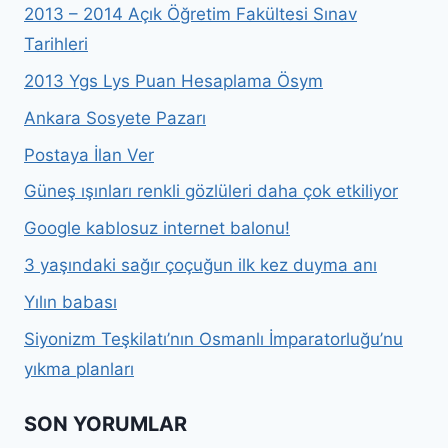
2013 – 2014 Açık Öğretim Fakültesi Sınav
Tarihleri
2013 Ygs Lys Puan Hesaplama Ösym
Ankara Sosyete Pazarı
Postaya İlan Ver
Güneş ışınları renkli gözlüleri daha çok etkiliyor
Google kablosuz internet balonu!
3 yaşındaki sağır çoçuğun ilk kez duyma anı
Yılın babası
Siyonizm Teşkilatı’nın Osmanlı İmparatorluğu’nu
yıkma planları
SON YORUMLAR