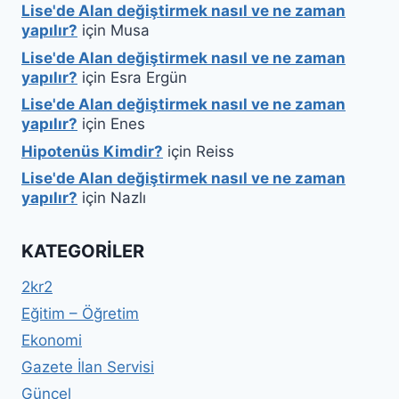
Lise'de Alan değiştirmek nasıl ve ne zaman
yapılır?
için
Musa
Lise'de Alan değiştirmek nasıl ve ne zaman
yapılır?
için
Esra Ergün
Lise'de Alan değiştirmek nasıl ve ne zaman
yapılır?
için
Enes
Hipotenüs Kimdir?
için
Reiss
Lise'de Alan değiştirmek nasıl ve ne zaman
yapılır?
için
Nazlı
KATEGORILER
2kr2
Eğitim – Öğretim
Ekonomi
Gazete İlan Servisi
Güncel