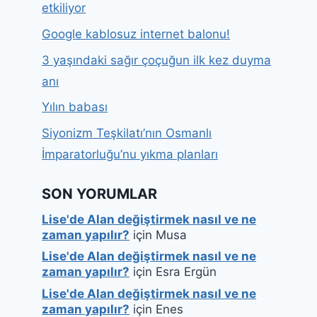
etkiliyor
Google kablosuz internet balonu!
3 yaşındaki sağır çoçuğun ilk kez duyma
anı
Yılın babası
Siyonizm Teşkilatı’nın Osmanlı
İmparatorluğu’nu yıkma planları
SON YORUMLAR
Lise'de Alan değiştirmek nasıl ve ne
zaman yapılır?
için
Musa
Lise'de Alan değiştirmek nasıl ve ne
zaman yapılır?
için
Esra Ergün
Lise'de Alan değiştirmek nasıl ve ne
zaman yapılır?
için
Enes