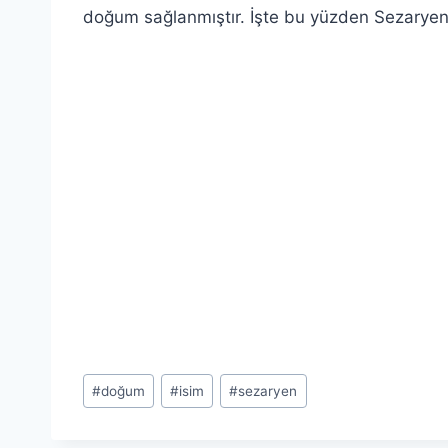
doğum sağlanmıştır. İşte bu yüzden Sezaryen i
Post
#
doğum
#
isim
#
sezaryen
Tags: