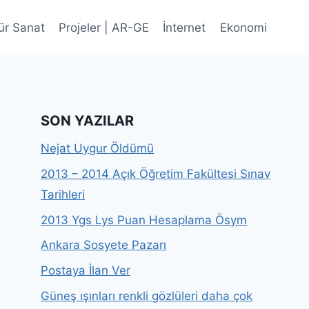
ür Sanat
Projeler | AR-GE
İnternet
Ekonomi
SON YAZILAR
Nejat Uygur Öldümü
2013 – 2014 Açık Öğretim Fakültesi Sınav
Tarihleri
2013 Ygs Lys Puan Hesaplama Ösym
Ankara Sosyete Pazarı
Postaya İlan Ver
Güneş ışınları renkli gözlüleri daha çok