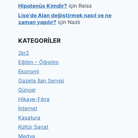
Hipotenüs Kimdir?
için
Reiss
Lise'de Alan değiştirmek nasıl ve ne
zaman yapılır?
için
Nazlı
KATEGORILER
2kr2
Eğitim – Öğretim
Ekonomi
Gazete İlan Servisi
Güncel
Hikaye-Fıkra
İnternet
Kasatura
Kültür Sanat
Medya