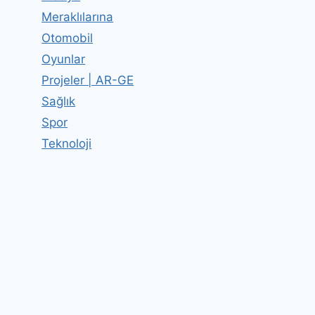
Meraklılarına
Otomobil
Oyunlar
Projeler | AR-GE
Sağlık
Spor
Teknoloji
Karikatür Dersleri (Kale)
By
Editor
07 Haziran 2012