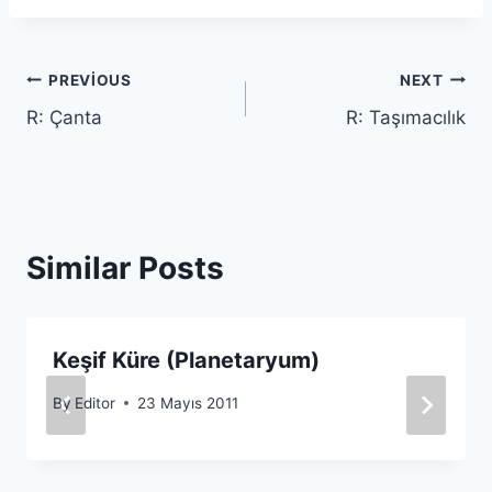
Yazı
PREVIOUS
NEXT
R: Çanta
R: Taşımacılık
gezinmesi
Similar Posts
Keşif Küre (Planetaryum)
By
Editor
23 Mayıs 2011