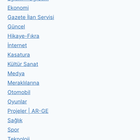
Ekonomi
Gazete İlan Servisi
Güncel
Hikaye-Fıkra
İnternet
Kasatura
Kültür Sanat
Medya
Meraklılarına
Otomobil
Oyunlar
Projeler | AR-GE
Sağlık
Spor
Teknoloji