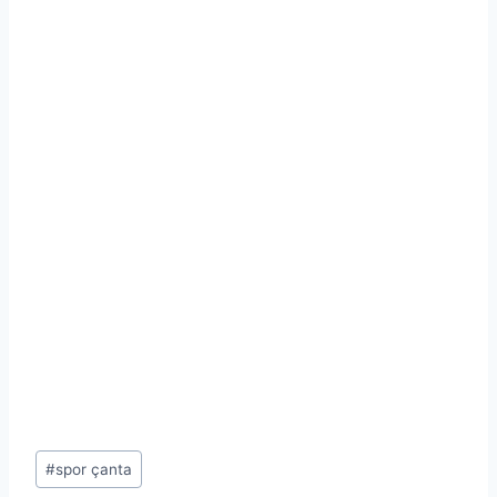
Post
#
spor çanta
Tags: