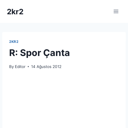
Skip
2kr2
to
content
2KR2
R: Spor Çanta
By
Editor
14 Ağustos 2012