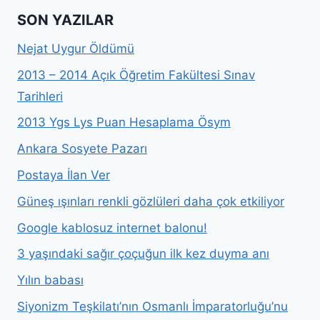
SON YAZILAR
Nejat Uygur Öldümü
2013 – 2014 Açık Öğretim Fakültesi Sınav
Tarihleri
2013 Ygs Lys Puan Hesaplama Ösym
Ankara Sosyete Pazarı
Postaya İlan Ver
Güneş ışınları renkli gözlüleri daha çok etkiliyor
Google kablosuz internet balonu!
3 yaşındaki sağır çoçuğun ilk kez duyma anı
Yılın babası
Siyonizm Teşkilatı’nın Osmanlı İmparatorluğu’nu