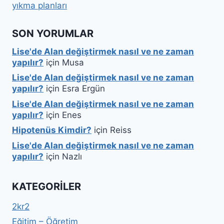
yıkma planları
SON YORUMLAR
Lise'de Alan değiştirmek nasıl ve ne zaman
yapılır?
için
Musa
Lise'de Alan değiştirmek nasıl ve ne zaman
yapılır?
için
Esra Ergün
Lise'de Alan değiştirmek nasıl ve ne zaman
yapılır?
için
Enes
Hipotenüs Kimdir?
için
Reiss
Lise'de Alan değiştirmek nasıl ve ne zaman
yapılır?
için
Nazlı
KATEGORILER
2kr2
Eğitim – Öğretim