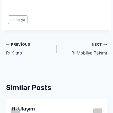
Post
#
mobilya
Tags:
Yazı
PREVIOUS
NEXT
R: Kitap
R: Mobilya Takımı
gezinmesi
Similar Posts
R: Ulaşım