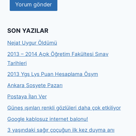
SON YAZILAR
Nejat Uygur Öldümü
2013 – 2014 Açık Öğretim Fakültesi Sınav
Tarihleri
2013 Ygs Lys Puan Hesaplama Ösym
Ankara Sosyete Pazarı
Postaya İlan Ver
Güneş ışınları renkli gözlüleri daha çok etkiliyor
Google kablosuz internet balonu!
3 yaşındaki sağır çoçuğun ilk kez duyma anı