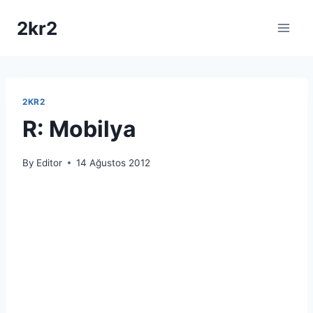
Skip
2kr2
to
content
2KR2
R: Mobilya
By
Editor
14 Ağustos 2012