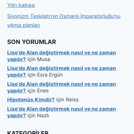
Yılın babası
Siyonizm Teşkilatı’nın Osmanlı İmparatorluğu’nu
yıkma planları
SON YORUMLAR
Lise'de Alan değiştirmek nasıl ve ne zaman
yapılır?
için
Musa
Lise'de Alan değiştirmek nasıl ve ne zaman
yapılır?
için
Esra Ergün
Lise'de Alan değiştirmek nasıl ve ne zaman
yapılır?
için
Enes
Hipotenüs Kimdir?
için
Reiss
Lise'de Alan değiştirmek nasıl ve ne zaman
yapılır?
için
Nazlı
KATEGORILER