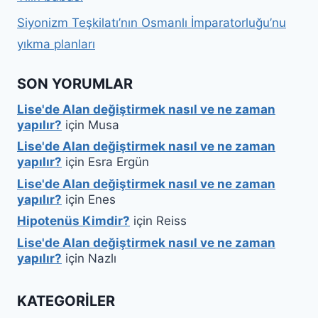
Siyonizm Teşkilatı’nın Osmanlı İmparatorluğu’nu
yıkma planları
SON YORUMLAR
Lise'de Alan değiştirmek nasıl ve ne zaman
yapılır?
için
Musa
Lise'de Alan değiştirmek nasıl ve ne zaman
yapılır?
için
Esra Ergün
Lise'de Alan değiştirmek nasıl ve ne zaman
yapılır?
için
Enes
Hipotenüs Kimdir?
için
Reiss
Lise'de Alan değiştirmek nasıl ve ne zaman
yapılır?
için
Nazlı
KATEGORILER