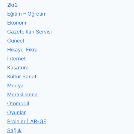
2kr2
Eğitim – Öğretim
Ekonomi
Gazete İlan Servisi
Güncel
Hikaye-Fıkra
İnternet
Kasatura
Kültür Sanat
Medya
Meraklılarına
Otomobil
Oyunlar
Projeler | AR-GE
Sağlık