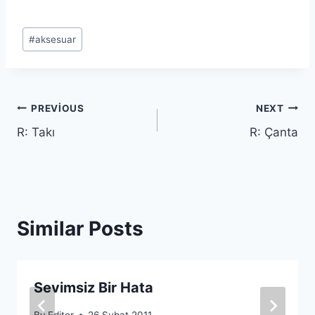
Post
#
aksesuar
Tags:
Yazı
PREVIOUS
NEXT
R: Takı
R: Çanta
gezinmesi
Similar Posts
Sevimsiz Bir Hata
By
Editor
26 Şubat 2011