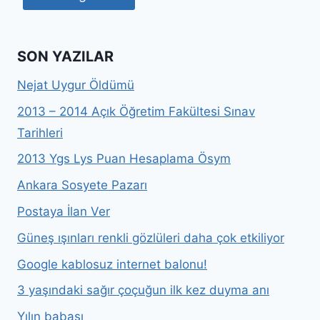
SON YAZILAR
Nejat Uygur Öldümü
2013 – 2014 Açık Öğretim Fakültesi Sınav
Tarihleri
2013 Ygs Lys Puan Hesaplama Ösym
Ankara Sosyete Pazarı
Postaya İlan Ver
Güneş ışınları renkli gözlüleri daha çok etkiliyor
Google kablosuz internet balonu!
3 yaşındaki sağır çoçuğun ilk kez duyma anı
Yılın babası