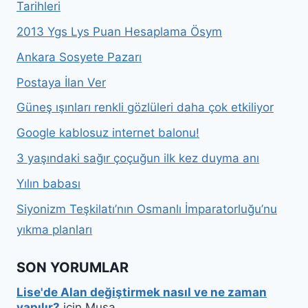
Tarihleri
2013 Ygs Lys Puan Hesaplama Ösym
Ankara Sosyete Pazarı
Postaya İlan Ver
Güneş ışınları renkli gözlüleri daha çok etkiliyor
Google kablosuz internet balonu!
3 yaşındaki sağır çoçuğun ilk kez duyma anı
Yılın babası
Siyonizm Teşkilatı’nın Osmanlı İmparatorluğu’nu
yıkma planları
SON YORUMLAR
Lise'de Alan değiştirmek nasıl ve ne zaman
yapılır?
için
Musa