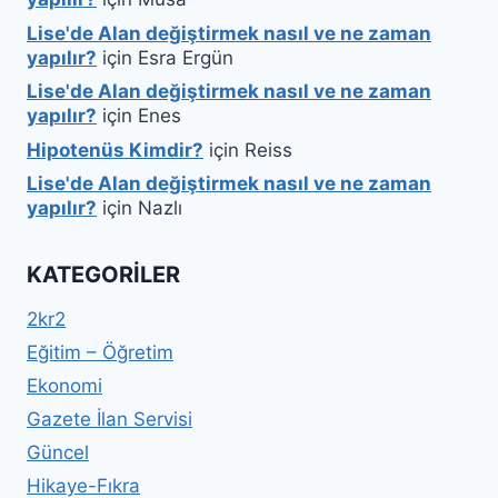
Lise'de Alan değiştirmek nasıl ve ne zaman
yapılır?
için
Esra Ergün
Lise'de Alan değiştirmek nasıl ve ne zaman
yapılır?
için
Enes
Hipotenüs Kimdir?
için
Reiss
Lise'de Alan değiştirmek nasıl ve ne zaman
yapılır?
için
Nazlı
KATEGORILER
2kr2
Eğitim – Öğretim
Ekonomi
Gazete İlan Servisi
Güncel
Hikaye-Fıkra