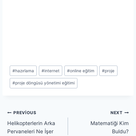
Post
#
hazırlama
#
internet
#
online eğitim
#
proje
Tags:
#
proje döngüsü yönetimi eğitimi
Yazı
PREVIOUS
NEXT
Helikopterlerin Arka
Matematiği Kim
gezinmesi
Pervaneleri Ne İşer
Buldu?