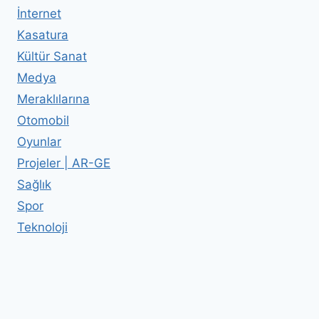
İnternet
Kasatura
Kültür Sanat
Medya
Meraklılarına
Otomobil
Oyunlar
Projeler | AR-GE
Sağlık
Spor
Teknoloji