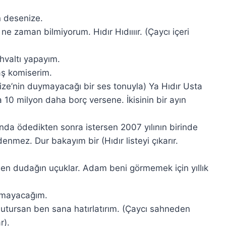
n desenize.
e zaman bilmiyorum. Hıdır Hıdıııır. (Çaycı içeri
hvaltı yapayım.
aş komiserim.
ize’nin duymayacağı bir ses tonuyla) Ya Hıdır Usta
0 milyon daha borç versene. İkisinin bir ayın
nda ödedikten sonra istersen 2007 yılının birinde
enmez. Dur bakayım bir (Hıdır listeyi çıkarır.
sen dudağın uçuklar. Adam beni görmemek için yıllık
utmayacağım.
tursan ben sana hatırlatırım. (Çaycı sahneden
r).