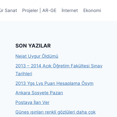
ür Sanat
Projeler | AR-GE
İnternet
Ekonomi
SON YAZILAR
Nejat Uygur Öldümü
2013 – 2014 Açık Öğretim Fakültesi Sınav
Tarihleri
2013 Ygs Lys Puan Hesaplama Ösym
Ankara Sosyete Pazarı
Postaya İlan Ver
Güneş ışınları renkli gözlüleri daha çok