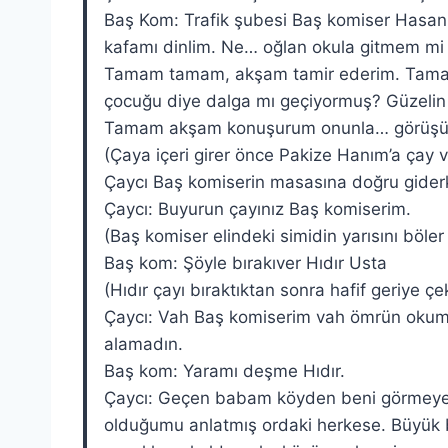
Baş Kom: Trafik şubesi Baş komiser Hasan…
kafamı dinlim. Ne… oğlan okula gitmem mi d
Tamam tamam, akşam tamir ederim. Tamam
çocuğu diye dalga mı geçiyormuş? Güzelin 
Tamam akşam konuşurum onunla… görüşü
(Çaya içeri girer önce Pakize Hanım’a çay v
Çaycı Baş komiserin masasına doğru gider
Çaycı: Buyurun çayınız Baş komiserim.
(Baş komiser elindeki simidin yarısını böle
Baş kom: Şöyle bırakıver Hıdır Usta
(Hıdır çayı bıraktıktan sonra hafif geriye 
Çaycı: Vah Baş komiserim vah ömrün okumak
alamadın.
Baş kom: Yaramı deşme Hıdır.
Çaycı: Geçen babam köyden beni görmeye g
olduğumu anlatmış ordaki herkese. Büyük 