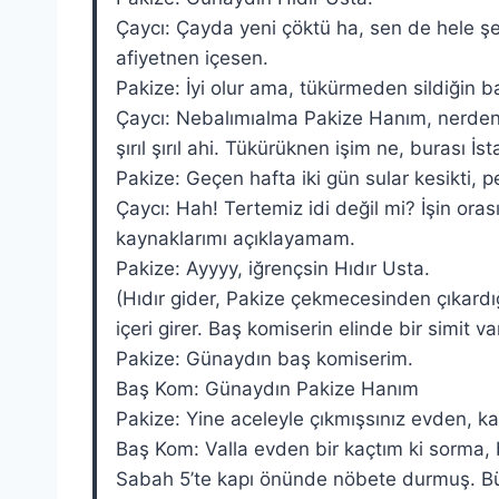
Çaycı: Çayda yeni çöktü ha, sen de hele şe
afiyetnen içesen.
Pakize: İyi olur ama, tükürmeden sildiğin ba
Çaycı: Nebalımıalma Pakize Hanım, nerden çı
şırıl şırıl ahi. Tükürüknen işim ne, burası İ
Pakize: Geçen hafta iki gün sular kesikti, 
Çaycı: Hah! Tertemiz idi değil mi? İşin oras
kaynaklarımı açıklayamam.
Pakize: Ayyyy, iğrençsin Hıdır Usta.
(Hıdır gider, Pakize çekmecesinden çıkardığ
içeri girer. Baş komiserin elinde bir simit var
Pakize: Günaydın baş komiserim.
Baş Kom: Günaydın Pakize Hanım
Pakize: Yine aceleyle çıkmışsınız evden, kah
Baş Kom: Valla evden bir kaçtım ki sorma,
Sabah 5’te kapı önünde nöbete durmuş. Büyü