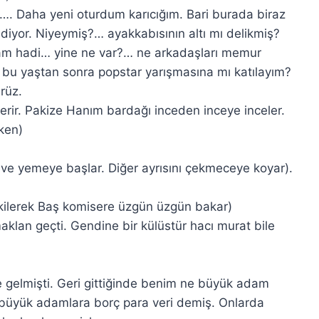
. Daha yeni oturdum karıcığım. Bari burada biraz
iyor. Niyeymiş?… ayakkabısının altı mı delikmiş?
 hadi… yine ne var?… ne arkadaşları memur
bu yaştan sonra popstar yarışmasına mı katılayım?
rüz.
erir. Pakize Hanım bardağı inceden inceye inceler.
ken)
r ve yemeye başlar. Diğer ayrısını çekmeceye koyar).
çekilerek Baş komisere üzgün üzgün bakar)
lan geçti. Gendine bir külüstür hacı murat bile
elmişti. Geri gittiğinde benim ne büyük adam
büyük adamlara borç para veri demiş. Onlarda