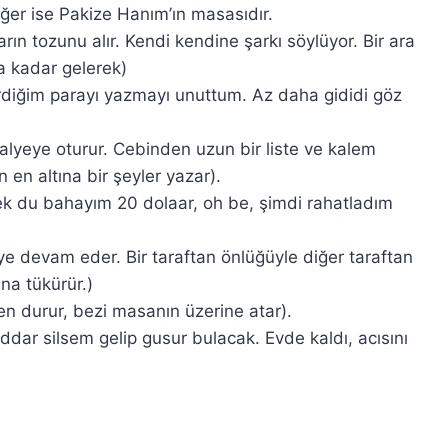
iğer ise Pakize Hanım’ın masasıdır.
arın tozunu alır. Kendi kendine şarkı söylüyor. Bir ara
a kadar gelerek)
diğim parayı yazmayı unuttum. Az daha gididi göz
lyeye oturur. Cebinden uzun bir liste ve kalem
n en altına bir şeyler yazar).
ek du bahayım 20 dolaar, oh be, şimdi rahatladım
e devam eder. Bir taraftan önlüğüyle diğer taraftan
na tükürür.)
n durur, bezi masanın üzerine atar).
dar silsem gelip gusur bulacak. Evde kaldı, acısını