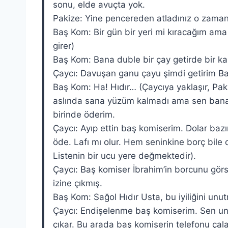
sonu, elde avuçta yok.
Pakize: Yine pencereden atladınız o zama
Baş Kom: Bir gün bir yeri mi kıracağım ama n
girer)
Baş Kom: Bana duble bir çay getirde bir ka
Çaycı: Davuşan ganu çayu şimdi getirim B
Baş Kom: Ha! Hıdır… (Çaycıya yaklaşır, Pak
aslında sana yüzüm kalmadı ama sen bana 1
birinde öderim.
Çaycı: Ayıp ettin baş komiserim. Dolar bazı
öde. Lafı mı olur. Hem seninkine borç bile d
Listenin bir ucu yere değmektedir).
Çaycı: Baş komiser İbrahim’in borcunu gör
izine çıkmış.
Baş Kom: Sağol Hıdır Usta, bu iyiliğini un
Çaycı: Endişelenme baş komiserim. Sen unu
çıkar. Bu arada baş komiserin telefonu çala