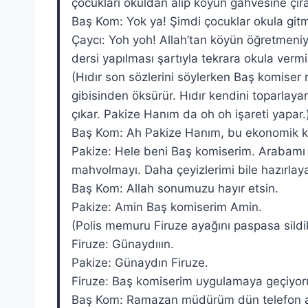
çocukları okuldan alıp köyün gahvesine çıra
Baş Kom: Yok ya! Şimdi çocuklar okula gitm
Çaycı: Yoh yoh! Allah’tan köyün öğretmen
dersi yapılması şartıyla tekrara okula vermi
(Hıdır son sözlerini söylerken Baş komiser m
gibisinden öksürür. Hıdır kendini toparlaya
çıkar. Pakize Hanım da oh oh işareti yapar.
Baş Kom: Ah Pakize Hanım, bu ekonomik kr
Pakize: Hele beni Baş komiserim. Arabamı 
mahvolmayı. Daha çeyizlerimi bile hazırlay
Baş Kom: Allah sonumuzu hayır etsin.
Pakize: Amin Baş komiserim Amin.
(Polis memuru Firuze ayağını paspasa sildikt
Firuze: Günaydııın.
Pakize: Günaydın Firuze.
Firuze: Baş komiserim uygulamaya geçiyoru
Baş Kom: Ramazan müdürüm dün telefon aç