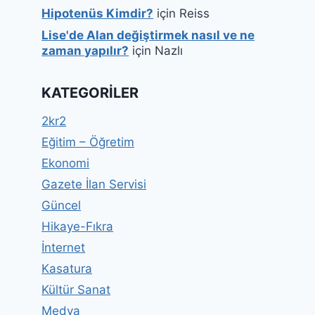
Hipotenüs Kimdir?
için
Reiss
Lise'de Alan değiştirmek nasıl ve ne
zaman yapılır?
için
Nazlı
KATEGORILER
2kr2
Eğitim – Öğretim
Ekonomi
Gazete İlan Servisi
Güncel
Hikaye-Fıkra
İnternet
Kasatura
Kültür Sanat
Medya