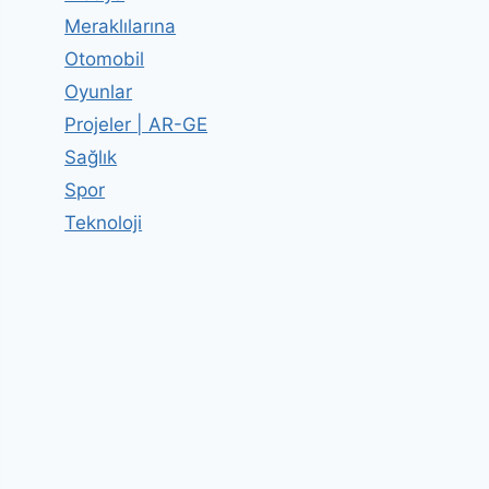
Meraklılarına
Otomobil
Oyunlar
Projeler | AR-GE
Sağlık
Spor
Teknoloji