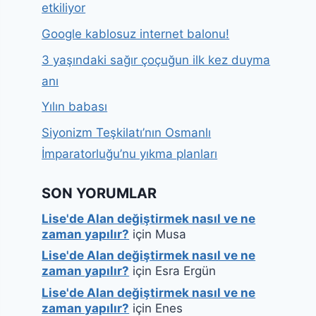
etkiliyor
Google kablosuz internet balonu!
3 yaşındaki sağır çoçuğun ilk kez duyma
anı
Yılın babası
Siyonizm Teşkilatı’nın Osmanlı
İmparatorluğu’nu yıkma planları
SON YORUMLAR
Lise'de Alan değiştirmek nasıl ve ne
zaman yapılır?
için
Musa
Lise'de Alan değiştirmek nasıl ve ne
zaman yapılır?
için
Esra Ergün
Lise'de Alan değiştirmek nasıl ve ne
zaman yapılır?
için
Enes