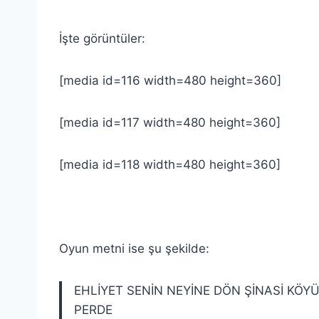
İşte görüntüler:
[media id=116 width=480 height=360]
[media id=117 width=480 height=360]
[media id=118 width=480 height=360]
Oyun metni ise şu şekilde:
EHLİYET SENİN NEYİNE DÖN ŞİNASİ KÖY
PERDE