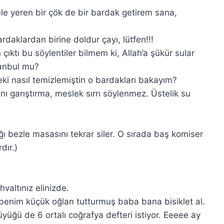
le yeren bir çök de bir bardak getirem sana,
rdaklardan birine doldur çayı, lütfen!!!
ktı bu söylentiler bilmem ki, Allah’a şükür sular
stanbul mu?
peki nasıl temizlemiştin o bardakları bakayım?
ını garıştırma, meslek sırrı söylenmez. Üstelik su
ı bezle masasını tekrar siler. O sırada baş komiser
dır.)
valtınız elinizde.
 benim küçük oğlan tutturmuş baba bana bisiklet al.
ğü de 6 ortalı coğrafya defteri istiyor. Eeeee ay