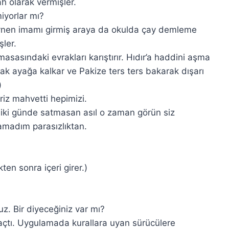
h olarak vermişler.
iyorlar mı?
iynen imamı girmiş araya da okulda çay demleme
şler.
asasındaki evrakları karıştırır. Hıdır’a haddini aşma
rak ayağa kalkar ve Pakize ters ters bakarak dışarı
)
iz mahvetti hepimizi.
iki günde satmasan asıl o zaman görün siz
amadım parasızlıktan.
en sonra içeri girer.)
z. Bir diyeceğiniz var mı?
tı. Uygulamada kurallara uyan sürücülere