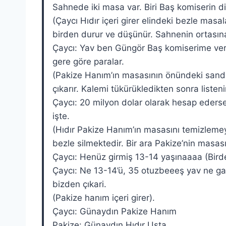
Sahnede iki masa var. Biri Baş komiserin d
(Çaycı Hıdır içeri girer elindeki bezle masal
birden durur ve düşünür. Sahnenin ortasın
Çaycı: Yav ben Güngör Baş komiserime ver
gere göre paralar.
(Pakize Hanım’ın masasının önündeki sanda
çıkarır. Kalemi tükürükledikten sonra listeni
Çaycı: 20 milyon dolar olarak hesap eders
işte.
(Hıdır Pakize Hanım’ın masasını temizlemey
bezle silmektedir. Bir ara Pakize’nin masası
Çaycı: Henüz girmiş 13-14 yaşınaaaa (Birde
Çaycı: Ne 13-14’ü, 35 otuzbeeeş yav ne gad
bizden çıkari.
(Pakize hanım içeri girer).
Çaycı: Günaydın Pakize Hanım
Pakize: Günaydın Hıdır Usta.