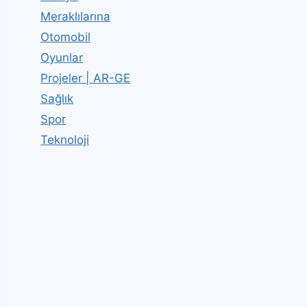
Meraklılarına
Otomobil
Oyunlar
Projeler | AR-GE
Sağlık
Spor
Teknoloji