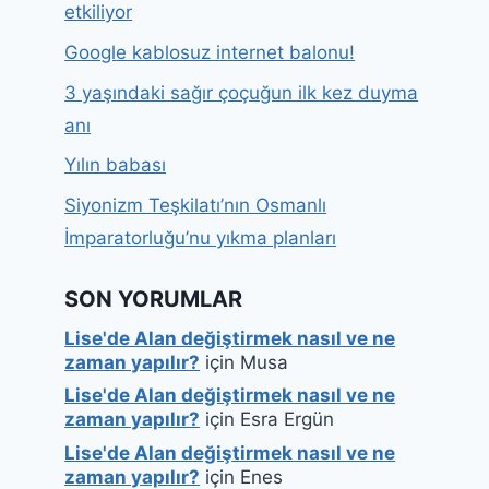
etkiliyor
Google kablosuz internet balonu!
3 yaşındaki sağır çoçuğun ilk kez duyma
anı
Yılın babası
Siyonizm Teşkilatı’nın Osmanlı
İmparatorluğu’nu yıkma planları
SON YORUMLAR
Lise'de Alan değiştirmek nasıl ve ne
zaman yapılır?
için
Musa
Lise'de Alan değiştirmek nasıl ve ne
zaman yapılır?
için
Esra Ergün
Lise'de Alan değiştirmek nasıl ve ne
zaman yapılır?
için
Enes