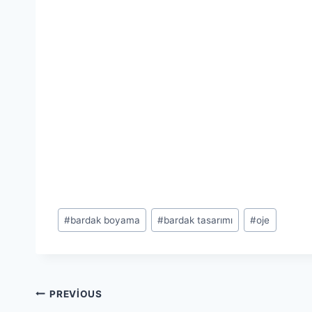
Post
#
bardak boyama
#
bardak tasarımı
#
oje
Tags:
Yazı
PREVIOUS