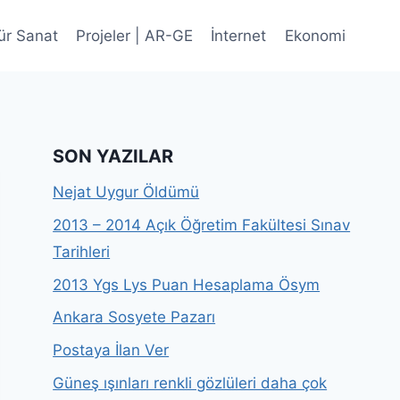
ür Sanat
Projeler | AR-GE
İnternet
Ekonomi
SON YAZILAR
Nejat Uygur Öldümü
2013 – 2014 Açık Öğretim Fakültesi Sınav
Tarihleri
2013 Ygs Lys Puan Hesaplama Ösym
Ankara Sosyete Pazarı
Postaya İlan Ver
Güneş ışınları renkli gözlüleri daha çok