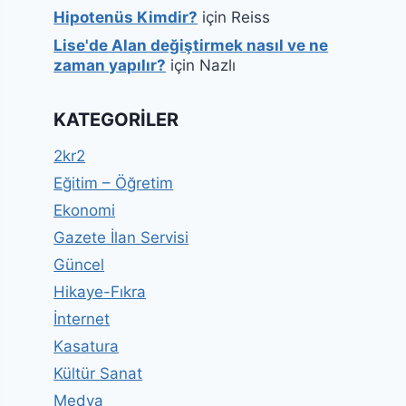
Hipotenüs Kimdir?
için
Reiss
Lise'de Alan değiştirmek nasıl ve ne
zaman yapılır?
için
Nazlı
KATEGORILER
2kr2
Eğitim – Öğretim
Ekonomi
Gazete İlan Servisi
Güncel
Hikaye-Fıkra
İnternet
Kasatura
Kültür Sanat
Medya