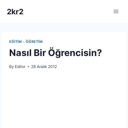
Skip
2kr2
to
content
EĞITIM - ÖĞRETIM
Nasıl Bir Öğrencisin?
By
Editor
28 Aralık 2012