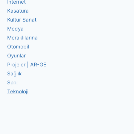
İnternet
Kasatura
Kültür Sanat
Medya
Meraklılarına
Otomobil
Oyunlar
Projeler | AR-GE
Sağlık
Spor
Teknoloji