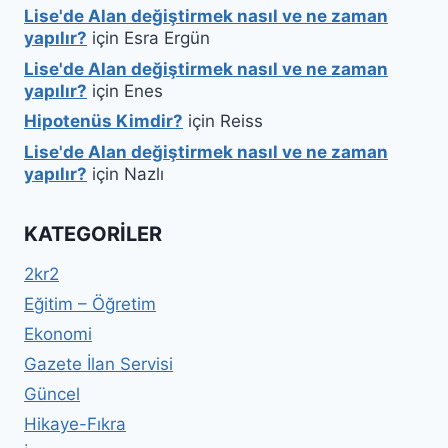
Lise'de Alan değiştirmek nasıl ve ne zaman
yapılır?
için
Esra Ergün
Lise'de Alan değiştirmek nasıl ve ne zaman
yapılır?
için
Enes
Hipotenüs Kimdir?
için
Reiss
Lise'de Alan değiştirmek nasıl ve ne zaman
yapılır?
için
Nazlı
KATEGORILER
2kr2
Eğitim – Öğretim
Ekonomi
Gazete İlan Servisi
Güncel
Hikaye-Fıkra