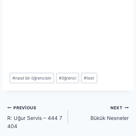
Post
#
nasıl bir öğrencisin
#
öğrenci
#
test
Tags:
Yazı
PREVIOUS
NEXT
R: Uğur Servis – 444 7
Bükük Nesneler
gezinmesi
404