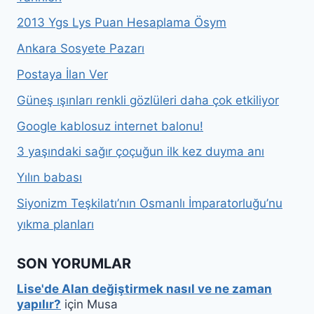
2013 Ygs Lys Puan Hesaplama Ösym
Ankara Sosyete Pazarı
Postaya İlan Ver
Güneş ışınları renkli gözlüleri daha çok etkiliyor
Google kablosuz internet balonu!
3 yaşındaki sağır çoçuğun ilk kez duyma anı
Yılın babası
Siyonizm Teşkilatı’nın Osmanlı İmparatorluğu’nu
yıkma planları
SON YORUMLAR
Lise'de Alan değiştirmek nasıl ve ne zaman
yapılır?
için
Musa