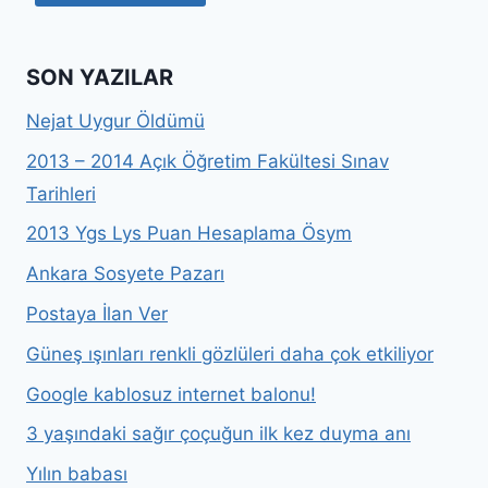
SON YAZILAR
Nejat Uygur Öldümü
2013 – 2014 Açık Öğretim Fakültesi Sınav
Tarihleri
2013 Ygs Lys Puan Hesaplama Ösym
Ankara Sosyete Pazarı
Postaya İlan Ver
Güneş ışınları renkli gözlüleri daha çok etkiliyor
Google kablosuz internet balonu!
3 yaşındaki sağır çoçuğun ilk kez duyma anı
Yılın babası