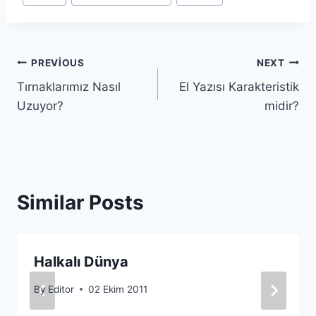
Tags:
Yazı
PREVIOUS
NEXT
Tırnaklarımız Nasıl
El Yazısı Karakteristik
gezinmesi
Uzuyor?
midir?
Similar Posts
Halkalı Dünya
By
Editor
02 Ekim 2011