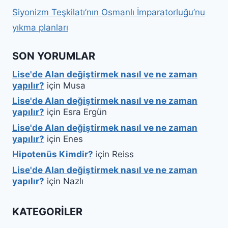
Siyonizm Teşkilatı’nın Osmanlı İmparatorluğu’nu
yıkma planları
SON YORUMLAR
Lise'de Alan değiştirmek nasıl ve ne zaman
yapılır?
için
Musa
Lise'de Alan değiştirmek nasıl ve ne zaman
yapılır?
için
Esra Ergün
Lise'de Alan değiştirmek nasıl ve ne zaman
yapılır?
için
Enes
Hipotenüs Kimdir?
için
Reiss
Lise'de Alan değiştirmek nasıl ve ne zaman
yapılır?
için
Nazlı
KATEGORILER