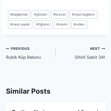
Post
#
bağlamak
#
gösteri
#
kravat
#
nasıl bağlanır
Tags:
#
nasıl yapılır
#
öğrenci
#
resmi
#
video
Yazı
PREVIOUS
NEXT
Rubik Küp Rekoru
Sihirli Sabit 34!
gezinmesi
Similar Posts