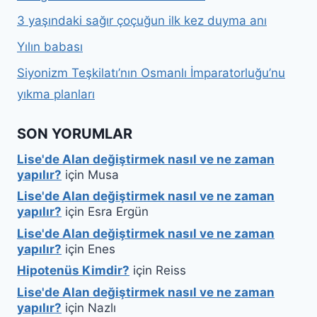
3 yaşındaki sağır çoçuğun ilk kez duyma anı
Yılın babası
Siyonizm Teşkilatı’nın Osmanlı İmparatorluğu’nu
yıkma planları
SON YORUMLAR
Lise'de Alan değiştirmek nasıl ve ne zaman
yapılır?
için
Musa
Lise'de Alan değiştirmek nasıl ve ne zaman
yapılır?
için
Esra Ergün
Lise'de Alan değiştirmek nasıl ve ne zaman
yapılır?
için
Enes
Hipotenüs Kimdir?
için
Reiss
Lise'de Alan değiştirmek nasıl ve ne zaman
yapılır?
için
Nazlı