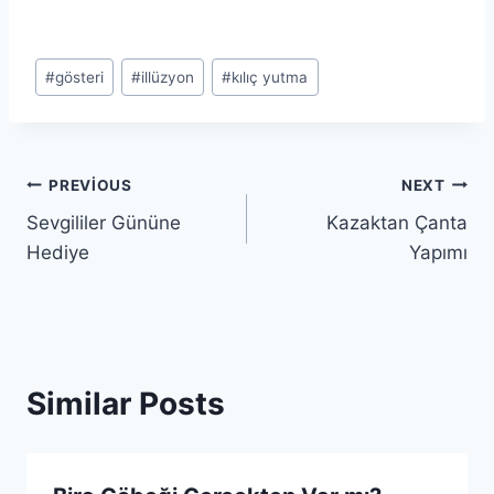
Post
#
gösteri
#
illüzyon
#
kılıç yutma
Tags:
Yazı
PREVIOUS
NEXT
Sevgililer Gününe
Kazaktan Çanta
gezinmesi
Hediye
Yapımı
Similar Posts