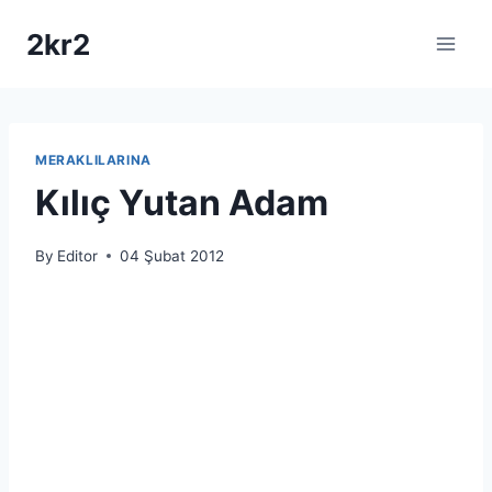
Skip
2kr2
to
content
MERAKLILARINA
Kılıç Yutan Adam
By
Editor
04 Şubat 2012