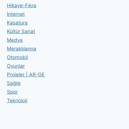
Hikaye-Fıkra
İnternet
Kasatura
Kültür Sanat
Medya
Meraklılarına
Otomobil
Oyunlar
Projeler | AR-GE
Sağlık
Spor
Teknoloji