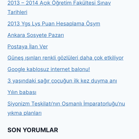
2013 – 2014 Açık Öğretim Fakültesi Sınav
Tarihleri
2013 Ygs Lys Puan Hesaplama Ösym
Ankara Sosyete Pazarı
Postaya İlan Ver
Güneş ışınları renkli gözlüleri daha çok etkiliyor
Google kablosuz internet balonu!
3 yaşındaki sağır çoçuğun ilk kez duyma anı
Yılın babası
Siyonizm Teşkilatı’nın Osmanlı İmparatorluğu’nu
yıkma planları
SON YORUMLAR