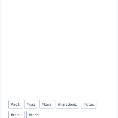
Post
#
açık
#
gaz
#
kara
#
karadeniz
#
kitap
Tags:
#
renkli
#
tarih