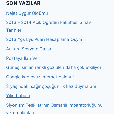
SON YAZILAR
Nejat Uygur Öldümü
2013 – 2014 Açık Öğretim Fakültesi Sınav
Tarihleri
2013 Ygs Lys Puan Hesaplama Ösym
Ankara Sosyete Pazarı
Postaya İlan Ver
Güneş ışınları renkli gözlüleri daha çok etkiliyor
Google kablosuz internet balonu!
3 yaşındaki sağır çoçuğun ilk kez duyma anı
Yılın babası
Siyonizm Teşkilatı’nın Osmanlı İmparatorluğu’nu
yıkma planları