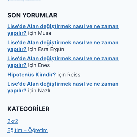
SON YORUMLAR
Lise'de Alan değiştirmek nasıl ve ne zaman
yapılır?
için
Musa
Lise'de Alan değiştirmek nasıl ve ne zaman
yapılır?
için
Esra Ergün
Lise'de Alan değiştirmek nasıl ve ne zaman
yapılır?
için
Enes
Hipotenüs Kimdir?
için
Reiss
Lise'de Alan değiştirmek nasıl ve ne zaman
yapılır?
için
Nazlı
KATEGORILER
2kr2
Eğitim – Öğretim