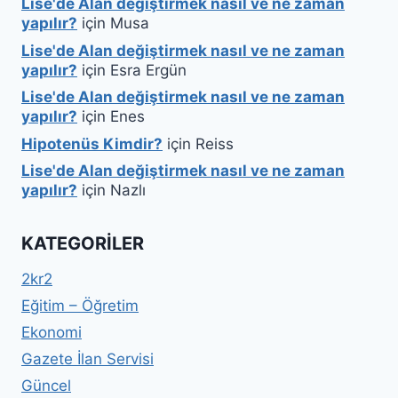
Lise'de Alan değiştirmek nasıl ve ne zaman
yapılır?
için
Musa
Lise'de Alan değiştirmek nasıl ve ne zaman
yapılır?
için
Esra Ergün
Lise'de Alan değiştirmek nasıl ve ne zaman
yapılır?
için
Enes
Hipotenüs Kimdir?
için
Reiss
Lise'de Alan değiştirmek nasıl ve ne zaman
yapılır?
için
Nazlı
KATEGORILER
2kr2
Eğitim – Öğretim
Ekonomi
Gazete İlan Servisi
Güncel