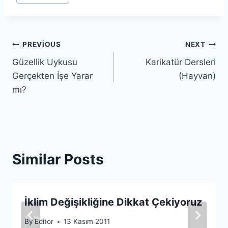
Yazı
PREVIOUS
NEXT
Güzellik Uykusu
Karikatür Dersleri
gezinmesi
Gerçekten İşe Yarar
(Hayvan)
mı?
Similar Posts
İklim Değişikliğine Dikkat Çekiyoruz
By
Editor
13 Kasım 2011