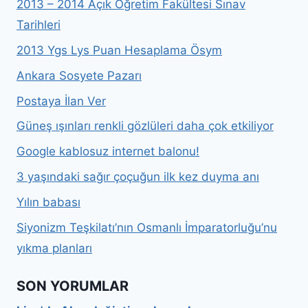
2013 – 2014 Açık Öğretim Fakültesi Sınav
Tarihleri
2013 Ygs Lys Puan Hesaplama Ösym
Ankara Sosyete Pazarı
Postaya İlan Ver
Güneş ışınları renkli gözlüleri daha çok etkiliyor
Google kablosuz internet balonu!
3 yaşındaki sağır çoçuğun ilk kez duyma anı
Yılın babası
Siyonizm Teşkilatı’nın Osmanlı İmparatorluğu’nu
yıkma planları
SON YORUMLAR