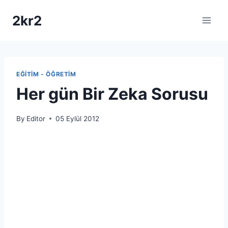
Skip
2kr2
to
content
EĞITIM - ÖĞRETIM
Her gün Bir Zeka Sorusu
By
Editor
05 Eylül 2012