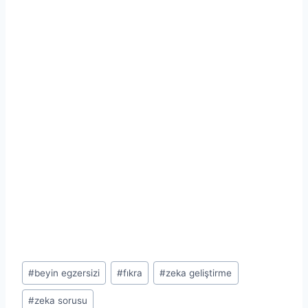
Post
#
beyin egzersizi
#
fıkra
#
zeka geliştirme
Tags:
#
zeka sorusu