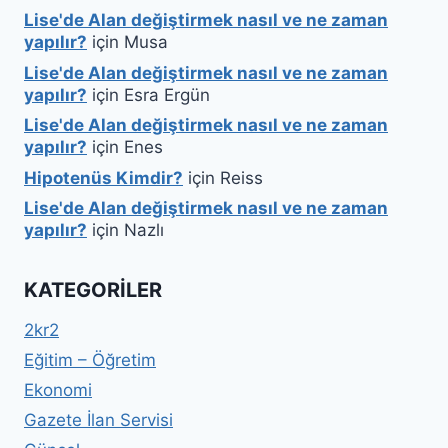
Lise'de Alan değiştirmek nasıl ve ne zaman
yapılır?
için
Musa
Lise'de Alan değiştirmek nasıl ve ne zaman
yapılır?
için
Esra Ergün
Lise'de Alan değiştirmek nasıl ve ne zaman
yapılır?
için
Enes
Hipotenüs Kimdir?
için
Reiss
Lise'de Alan değiştirmek nasıl ve ne zaman
yapılır?
için
Nazlı
KATEGORILER
2kr2
Eğitim – Öğretim
Ekonomi
Gazete İlan Servisi