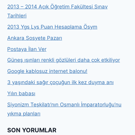
2013 – 2014 Açık Öğretim Fakültesi Sınav
Tarihleri
2013 Ygs Lys Puan Hesaplama Ösym
Ankara Sosyete Pazarı
Postaya İlan Ver
Güneş ışınları renkli gözlüleri daha çok etkiliyor
Google kablosuz internet balonu!
3 yaşındaki sağır çoçuğun ilk kez duyma anı
Yılın babası
Siyonizm Teşkilatı’nın Osmanlı İmparatorluğu’nu
yıkma planları
SON YORUMLAR