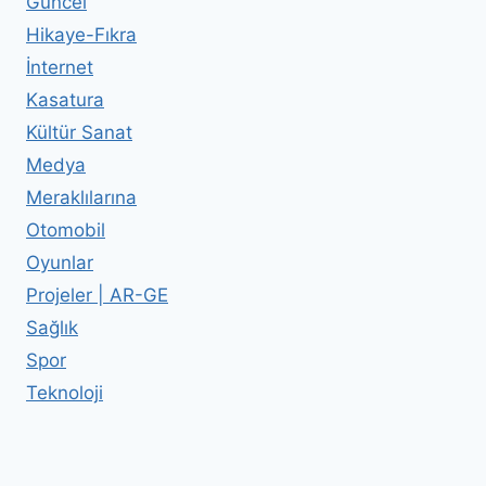
Güncel
Hikaye-Fıkra
İnternet
Kasatura
Kültür Sanat
Medya
Meraklılarına
Otomobil
Oyunlar
Projeler | AR-GE
Sağlık
Spor
Teknoloji