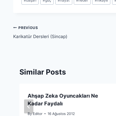
#
başarı
#
güç
#
hayat
#
hedef
#
hikaye
Tags:
Yazı
PREVIOUS
Karikatür Dersleri (Sincap)
gezinmesi
Similar Posts
Ahşap Zeka Oyuncakları Ne
Kadar Faydalı
By
Editor
16 Ağustos 2012