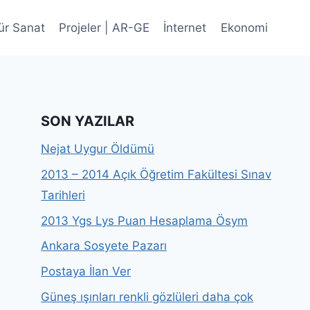
ür Sanat
Projeler | AR-GE
İnternet
Ekonomi
SON YAZILAR
Nejat Uygur Öldümü
2013 – 2014 Açık Öğretim Fakültesi Sınav
Tarihleri
2013 Ygs Lys Puan Hesaplama Ösym
Ankara Sosyete Pazarı
Postaya İlan Ver
Güneş ışınları renkli gözlüleri daha çok