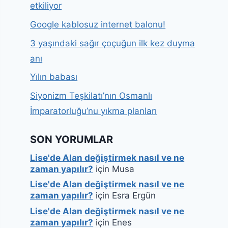
etkiliyor
Google kablosuz internet balonu!
3 yaşındaki sağır çoçuğun ilk kez duyma
anı
Yılın babası
Siyonizm Teşkilatı’nın Osmanlı
İmparatorluğu’nu yıkma planları
SON YORUMLAR
Lise'de Alan değiştirmek nasıl ve ne
zaman yapılır?
için
Musa
Lise'de Alan değiştirmek nasıl ve ne
zaman yapılır?
için
Esra Ergün
Lise'de Alan değiştirmek nasıl ve ne
zaman yapılır?
için
Enes