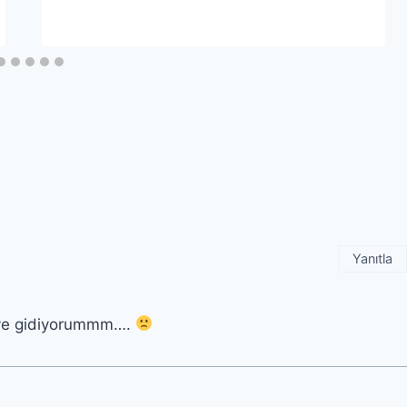
Yanıtla
eye gidiyorummm….