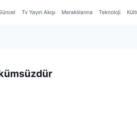
Güncel
Tv Yayın Akışı
Meraklılarına
Teknoloji
Kült
ükümsüzdür