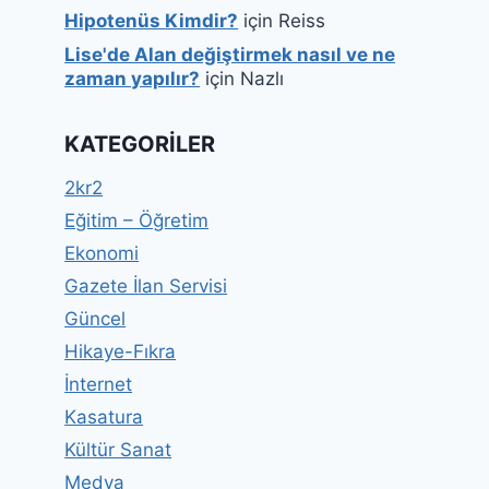
Hipotenüs Kimdir?
için
Reiss
Lise'de Alan değiştirmek nasıl ve ne
zaman yapılır?
için
Nazlı
KATEGORILER
2kr2
Eğitim – Öğretim
Ekonomi
Gazete İlan Servisi
Güncel
Hikaye-Fıkra
İnternet
Kasatura
Kültür Sanat
Medya