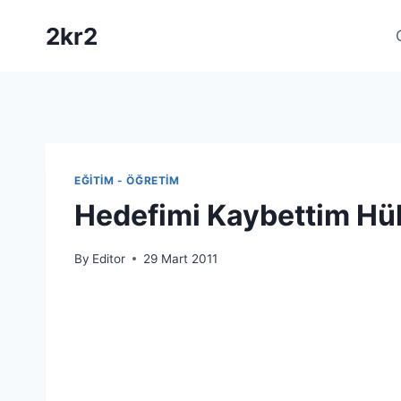
Skip
2kr2
to
content
EĞITIM - ÖĞRETIM
Hedefimi Kaybettim H
By
Editor
29 Mart 2011