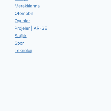
Meraklılarına
Otomobil
Oyunlar
Projeler | AR-GE
Sağlık
Spor
Teknoloji